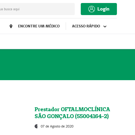
Login
ua busca aqui
ENCONTRE UM MÉDICO
ACESSO RÁPIDO
Prestador OFTALMOCLÍNICA
SÃO GONÇALO (55004164-2)
07 de Agosto de 2020