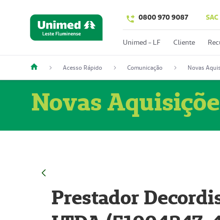
0800 970 9087
SAC
Unimed - LF
Cliente
Rec
Acesso Rápido
Comunicação
Novas Aquis
Novas Aquisiçõe
Prestador Decordi