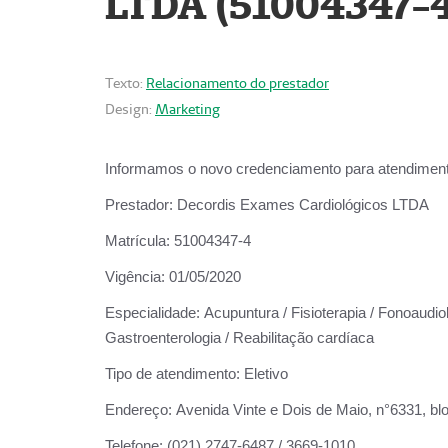
LTDA (51004347-4
Texto:
Relacionamento do prestador
Design:
Marketing
Informamos o novo credenciamento para atendiment
Prestador:
Decordis Exames Cardiológicos LTDA
Matrícula:
51004347-4
Vigência:
01/05/2020
Especialidade:
Acupuntura / Fisioterapia / Fonoaudiolo
Gastroenterologia / Reabilitação cardíaca
Tipo de atendimento:
Eletivo
Endereço:
Avenida Vinte e Dois de Maio, n°6331, blo
Telefone:
(021) 2747-6487 / 3669-1010