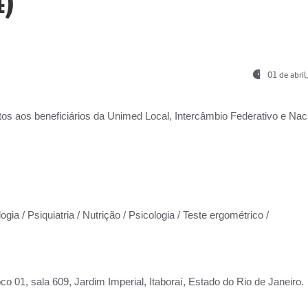
)
01 de abri
os aos beneficiários da
Unimed Local, Intercâmbio Federativo e Naci
gia / Psiquiatria / Nutrição / Psicologia / Teste ergométrico /
co 01, sala 609, Jardim Imperial, Itaboraí, Estado do Rio de Janeiro.