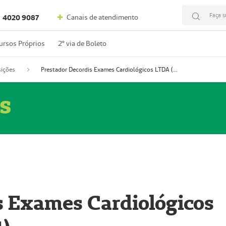
Faça s
Canais de atendimento
4020 9087
ursos Próprios
2º via de Boleto
ições
Prestador Decordis Exames Cardiológicos LTDA (51004347-4)
s
s Exames Cardiológicos