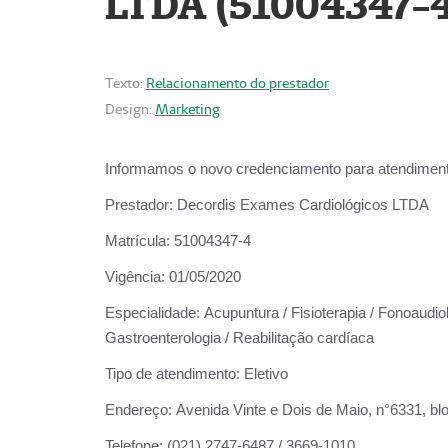
LTDA (51004347-4
Texto:
Relacionamento do prestador
Design:
Marketing
Informamos o novo credenciamento para atendiment
Prestador:
Decordis Exames Cardiológicos LTDA
Matrícula:
51004347-4
Vigência:
01/05/2020
Especialidade:
Acupuntura / Fisioterapia / Fonoaudiolo
Gastroenterologia / Reabilitação cardíaca
Tipo de atendimento:
Eletivo
Endereço:
Avenida Vinte e Dois de Maio, n°6331, blo
Telefone:
(021) 2747-6487 / 3669-1010