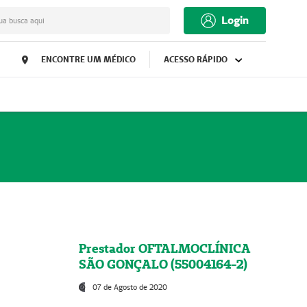
Login
ua busca aqui
ENCONTRE UM MÉDICO
ACESSO RÁPIDO
Prestador OFTALMOCLÍNICA
SÃO GONÇALO (55004164-2)
07 de Agosto de 2020