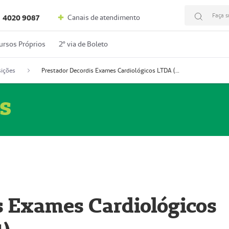
Faça s
Canais de atendimento
4020 9087
ursos Próprios
2º via de Boleto
ições
Prestador Decordis Exames Cardiológicos LTDA (51004347-4)
s
s Exames Cardiológicos