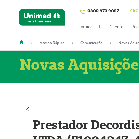
0800 970 9087
SAC
Unimed - LF
Cliente
Rec
Acesso Rápido
Comunicação
Novas Aquis
Novas Aquisiçõe
Prestador Decordi