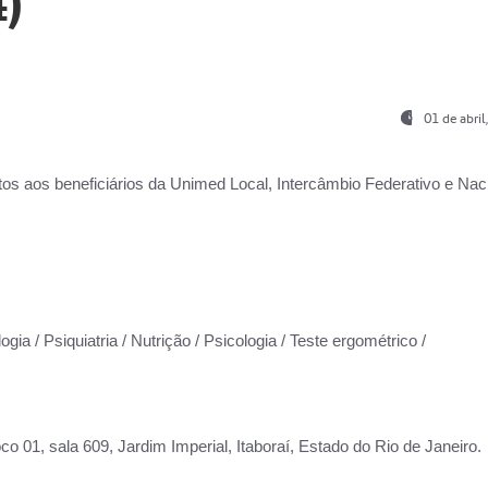
)
01 de abri
os aos beneficiários da
Unimed Local, Intercâmbio Federativo e Naci
gia / Psiquiatria / Nutrição / Psicologia / Teste ergométrico /
co 01, sala 609, Jardim Imperial, Itaboraí, Estado do Rio de Janeiro.