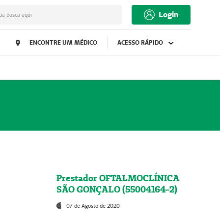
Login
ua busca aqui
ENCONTRE UM MÉDICO
ACESSO RÁPIDO
Prestador OFTALMOCLÍNICA
SÃO GONÇALO (55004164-2)
07 de Agosto de 2020