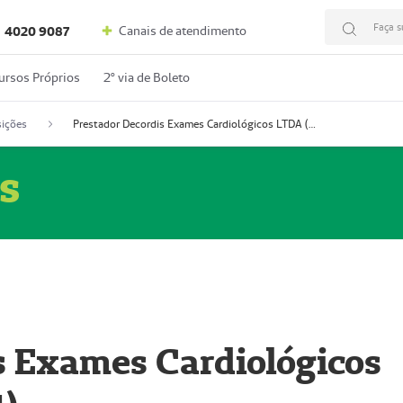
Faça s
Canais de atendimento
4020 9087
ursos Próprios
2º via de Boleto
ições
Prestador Decordis Exames Cardiológicos LTDA (51004347-4)
s
s Exames Cardiológicos