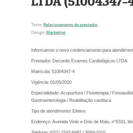
LTDA (51004347-4
Texto:
Relacionamento do prestador
Design:
Marketing
Informamos o novo credenciamento para atendiment
Prestador:
Decordis Exames Cardiológicos LTDA
Matrícula:
51004347-4
Vigência:
01/05/2020
Especialidade:
Acupuntura / Fisioterapia / Fonoaudiolo
Gastroenterologia / Reabilitação cardíaca
Tipo de atendimento:
Eletivo
Endereço:
Avenida Vinte e Dois de Maio, n°6331, blo
Telefone:
(021) 2747-6487 / 3669-1010