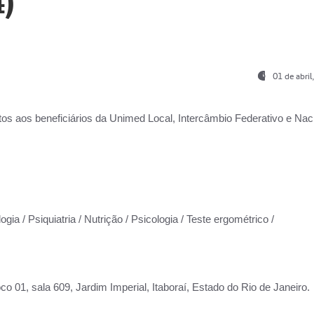
)
01 de abri
os aos beneficiários da
Unimed Local, Intercâmbio Federativo e Naci
gia / Psiquiatria / Nutrição / Psicologia / Teste ergométrico /
co 01, sala 609, Jardim Imperial, Itaboraí, Estado do Rio de Janeiro.