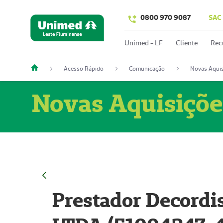
0800 970 9087
SAC
Unimed - LF
Cliente
Rec
Acesso Rápido
Comunicação
Novas Aquis
Novas Aquisiçõe
Prestador Decordi