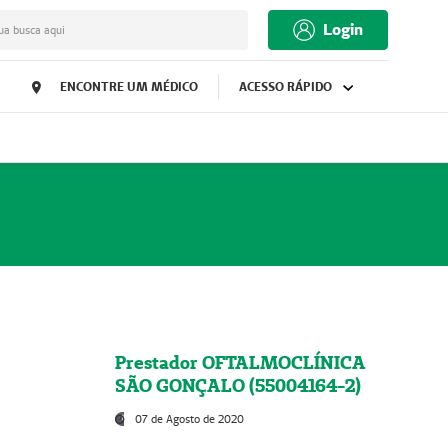
Login
ua busca aqui
ENCONTRE UM MÉDICO
ACESSO RÁPIDO
Prestador OFTALMOCLÍNICA
SÃO GONÇALO (55004164-2)
07 de Agosto de 2020