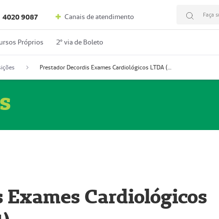
Faça s
Canais de atendimento
4020 9087
ursos Próprios
2º via de Boleto
ições
Prestador Decordis Exames Cardiológicos LTDA (51004347-4)
s
s Exames Cardiológicos