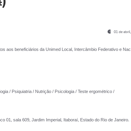
)
01 de abri
os aos beneficiários da
Unimed Local, Intercâmbio Federativo e Naci
gia / Psiquiatria / Nutrição / Psicologia / Teste ergométrico /
co 01, sala 609, Jardim Imperial, Itaboraí, Estado do Rio de Janeiro.