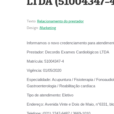
LTDA (51004347-4
Texto:
Relacionamento do prestador
Design:
Marketing
Informamos o novo credenciamento para atendiment
Prestador:
Decordis Exames Cardiológicos LTDA
Matrícula:
51004347-4
Vigência:
01/05/2020
Especialidade:
Acupuntura / Fisioterapia / Fonoaudiolo
Gastroenterologia / Reabilitação cardíaca
Tipo de atendimento:
Eletivo
Endereço:
Avenida Vinte e Dois de Maio, n°6331, blo
Telefone:
(021) 2747-6487 / 3669-1010