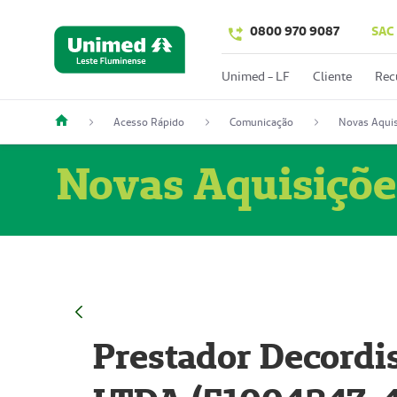
0800 970 9087
SAC
Unimed - LF
Cliente
Rec
Acesso Rápido
Comunicação
Novas Aquis
Novas Aquisiçõe
Prestador Decordi