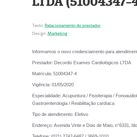
LTDA (51004347-4
Texto:
Relacionamento do prestador
Design:
Marketing
Informamos o novo credenciamento para atendiment
Prestador:
Decordis Exames Cardiológicos LTDA
Matrícula:
51004347-4
Vigência:
01/05/2020
Especialidade:
Acupuntura / Fisioterapia / Fonoaudiolo
Gastroenterologia / Reabilitação cardíaca
Tipo de atendimento:
Eletivo
Endereço:
Avenida Vinte e Dois de Maio, n°6331, blo
Telefone:
(021) 2747-6487 / 3669-1010