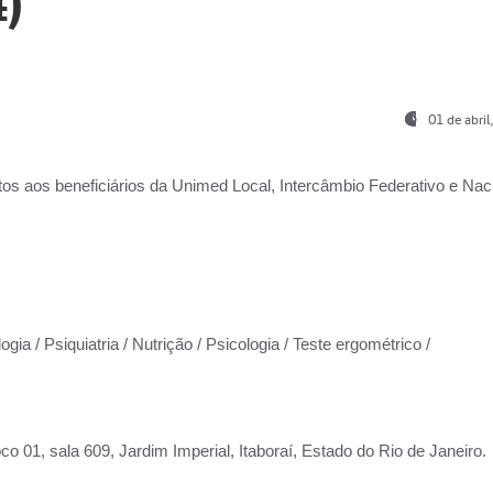
)
01 de abri
os aos beneficiários da
Unimed Local, Intercâmbio Federativo e Naci
gia / Psiquiatria / Nutrição / Psicologia / Teste ergométrico /
co 01, sala 609, Jardim Imperial, Itaboraí, Estado do Rio de Janeiro.