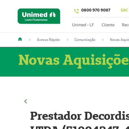
0800 970 9087
SAC
Unimed - LF
Cliente
Rec
Acesso Rápido
Comunicação
Novas Aquis
Novas Aquisiçõe
Prestador Decordi