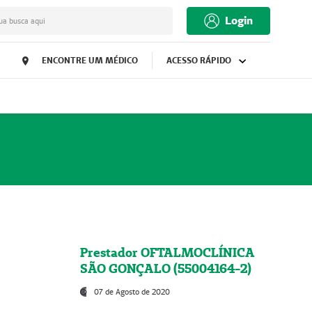
Login
ua busca aqui
ENCONTRE UM MÉDICO
ACESSO RÁPIDO
Prestador OFTALMOCLÍNICA
SÃO GONÇALO (55004164-2)
07 de Agosto de 2020