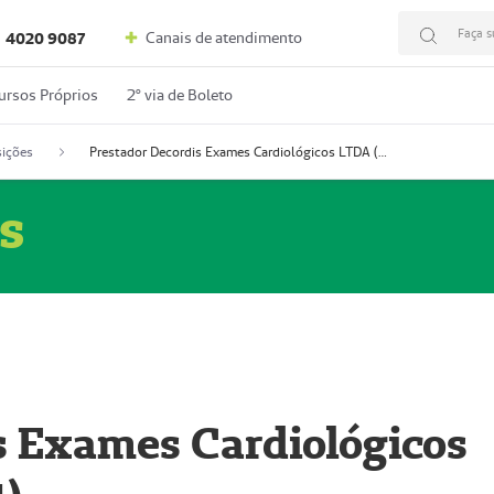
Faça s
Canais de atendimento
4020 9087
ursos Próprios
2º via de Boleto
ições
Prestador Decordis Exames Cardiológicos LTDA (51004347-4)
s
s Exames Cardiológicos