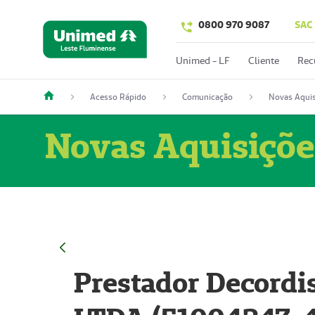
0800 970 9087
SAC
Unimed - LF
Cliente
Rec
Acesso Rápido
Comunicação
Novas Aquis
Novas Aquisiçõe
Prestador Decordi