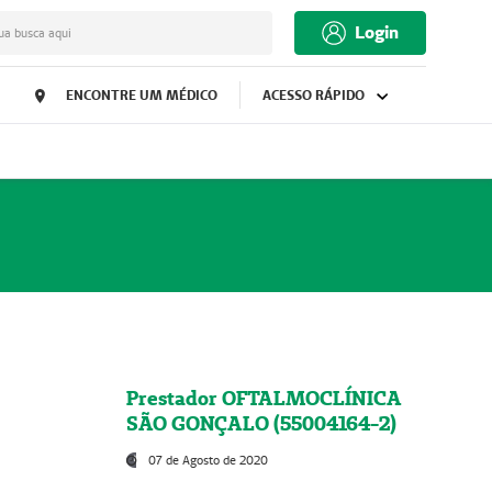
Login
ua busca aqui
ENCONTRE UM MÉDICO
ACESSO RÁPIDO
Prestador OFTALMOCLÍNICA
SÃO GONÇALO (55004164-2)
07 de Agosto de 2020