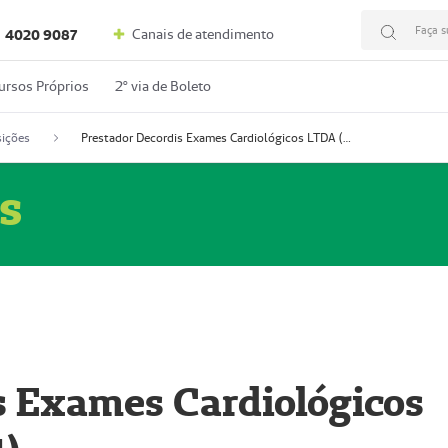
Faça s
Canais de atendimento
4020 9087
ursos Próprios
2º via de Boleto
ições
Prestador Decordis Exames Cardiológicos LTDA (51004347-4)
s
s Exames Cardiológicos