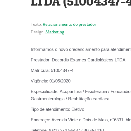
LTDA (51004347-4
Texto:
Relacionamento do prestador
Design:
Marketing
Informamos o novo credenciamento para atendiment
Prestador:
Decordis Exames Cardiológicos LTDA
Matrícula:
51004347-4
Vigência:
01/05/2020
Especialidade:
Acupuntura / Fisioterapia / Fonoaudiolo
Gastroenterologia / Reabilitação cardíaca
Tipo de atendimento:
Eletivo
Endereço:
Avenida Vinte e Dois de Maio, n°6331, blo
Telefone:
(021) 2747-6487 / 3669-1010