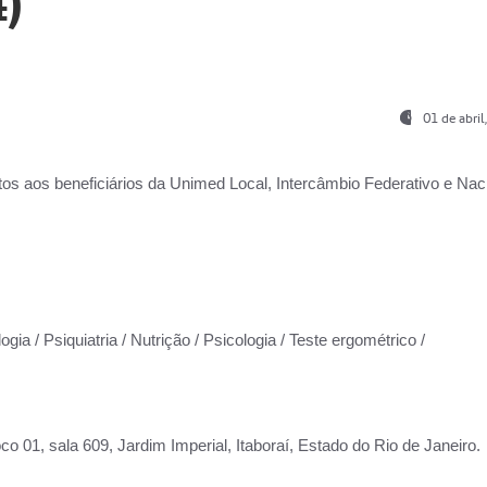
)
01 de abri
os aos beneficiários da
Unimed Local, Intercâmbio Federativo e Naci
gia / Psiquiatria / Nutrição / Psicologia / Teste ergométrico /
co 01, sala 609, Jardim Imperial, Itaboraí, Estado do Rio de Janeiro.