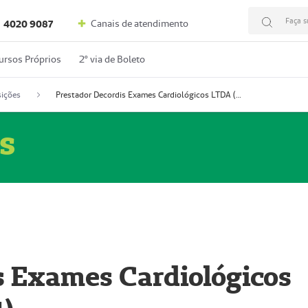
Faça s
Canais de atendimento
4020 9087
ursos Próprios
2º via de Boleto
ições
Prestador Decordis Exames Cardiológicos LTDA (51004347-4)
s
s Exames Cardiológicos