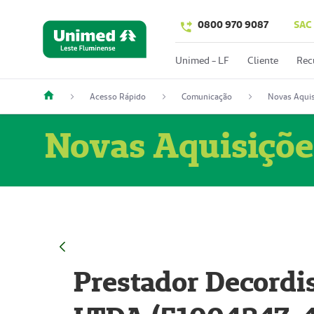
0800 970 9087
SAC
Unimed - LF
Cliente
Rec
Acesso Rápido
Comunicação
Novas Aquis
Novas Aquisiçõe
Prestador Decordi