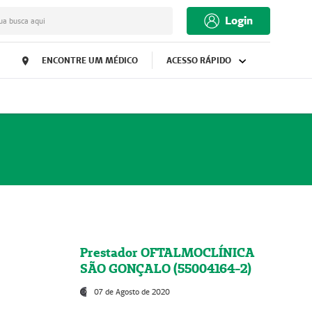
Login
ua busca aqui
ENCONTRE UM MÉDICO
ACESSO RÁPIDO
Prestador OFTALMOCLÍNICA
SÃO GONÇALO (55004164-2)
07 de Agosto de 2020