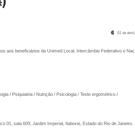
)
01 de abri
os aos beneficiários da
Unimed Local, Intercâmbio Federativo e Naci
gia / Psiquiatria / Nutrição / Psicologia / Teste ergométrico /
co 01, sala 609, Jardim Imperial, Itaboraí, Estado do Rio de Janeiro.