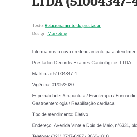
LTDA (51004347-4
Texto:
Relacionamento do prestador
Design:
Marketing
Informamos o novo credenciamento para atendiment
Prestador:
Decordis Exames Cardiológicos LTDA
Matrícula:
51004347-4
Vigência:
01/05/2020
Especialidade:
Acupuntura / Fisioterapia / Fonoaudiolo
Gastroenterologia / Reabilitação cardíaca
Tipo de atendimento:
Eletivo
Endereço:
Avenida Vinte e Dois de Maio, n°6331, blo
Telefone:
(021) 2747-6487 / 3669-1010