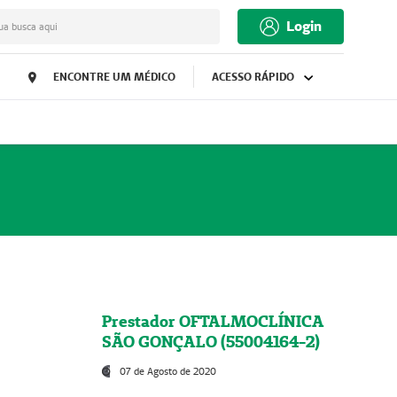
Login
ua busca aqui
ENCONTRE UM MÉDICO
ACESSO RÁPIDO
Prestador OFTALMOCLÍNICA
SÃO GONÇALO (55004164-2)
07 de Agosto de 2020