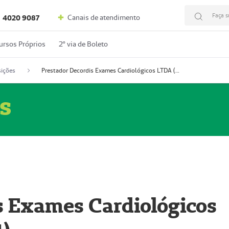
Faça s
Canais de atendimento
4020 9087
ursos Próprios
2º via de Boleto
ições
Prestador Decordis Exames Cardiológicos LTDA (51004347-4)
s
s Exames Cardiológicos