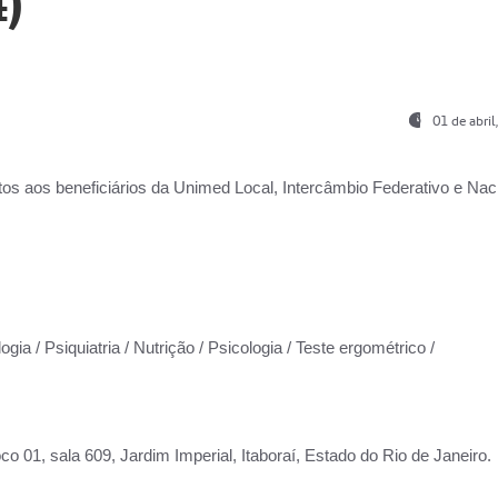
)
01 de abri
os aos beneficiários da
Unimed Local, Intercâmbio Federativo e Naci
gia / Psiquiatria / Nutrição / Psicologia / Teste ergométrico /
co 01, sala 609, Jardim Imperial, Itaboraí, Estado do Rio de Janeiro.