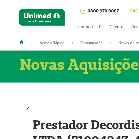
0800 970 9087
SAC
Unimed - LF
Cliente
Rec
Acesso Rápido
Comunicação
Novas Aquis
Novas Aquisiçõe
Prestador Decordi