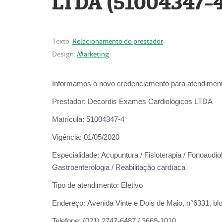
LTDA (51004347-4
Texto:
Relacionamento do prestador
Design:
Marketing
Informamos o novo credenciamento para atendiment
Prestador:
Decordis Exames Cardiológicos LTDA
Matrícula:
51004347-4
Vigência:
01/05/2020
Especialidade:
Acupuntura / Fisioterapia / Fonoaudiolo
Gastroenterologia / Reabilitação cardíaca
Tipo de atendimento:
Eletivo
Endereço:
Avenida Vinte e Dois de Maio, n°6331, blo
Telefone:
(021) 2747-6487 / 3669-1010