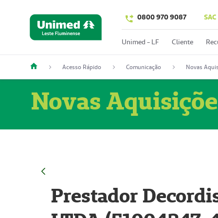
0800 970 9087
SAC
Unimed - LF
Cliente
Rec
Acesso Rápido
Comunicação
Novas Aquis
Novas Aquisiçõe
Prestador Decordi