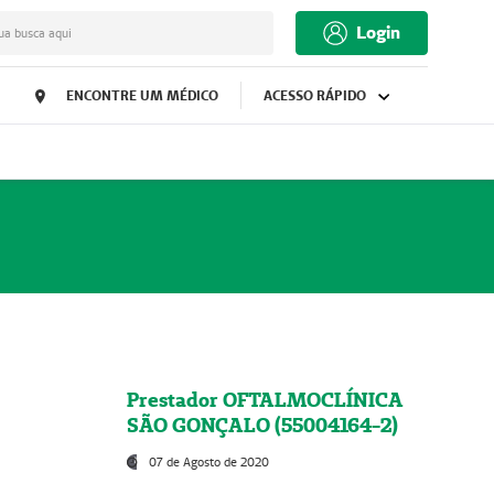
Login
ua busca aqui
ENCONTRE UM MÉDICO
ACESSO RÁPIDO
Prestador OFTALMOCLÍNICA
SÃO GONÇALO (55004164-2)
07 de Agosto de 2020