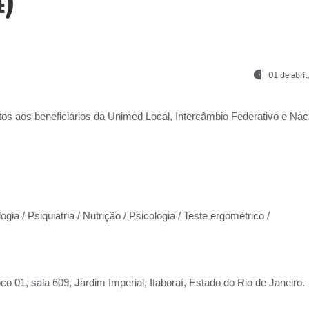
)
01 de abri
os aos beneficiários da
Unimed Local, Intercâmbio Federativo e Naci
gia / Psiquiatria / Nutrição / Psicologia / Teste ergométrico /
co 01, sala 609, Jardim Imperial, Itaboraí, Estado do Rio de Janeiro.