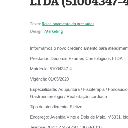
LTDA (51004347-4
Texto:
Relacionamento do prestador
Design:
Marketing
Informamos o novo credenciamento para atendiment
Prestador:
Decordis Exames Cardiológicos LTDA
Matrícula:
51004347-4
Vigência:
01/05/2020
Especialidade:
Acupuntura / Fisioterapia / Fonoaudiolo
Gastroenterologia / Reabilitação cardíaca
Tipo de atendimento:
Eletivo
Endereço:
Avenida Vinte e Dois de Maio, n°6331, blo
Telefone:
(021) 2747-6487 / 3669-1010