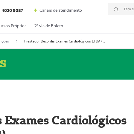
Faça s
Canais de atendimento
4020 9087
ursos Próprios
2º via de Boleto
ições
Prestador Decordis Exames Cardiológicos LTDA (51004347-4)
s
s Exames Cardiológicos