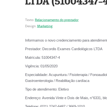
LTDA (51004347-4
Texto:
Relacionamento do prestador
Design:
Marketing
Informamos o novo credenciamento para atendiment
Prestador:
Decordis Exames Cardiológicos LTDA
Matrícula:
51004347-4
Vigência:
01/05/2020
Especialidade:
Acupuntura / Fisioterapia / Fonoaudiolo
Gastroenterologia / Reabilitação cardíaca
Tipo de atendimento:
Eletivo
Endereço:
Avenida Vinte e Dois de Maio, n°6331, blo
Telefone:
(021) 2747-6487 / 3669-1010