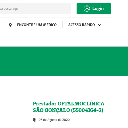
Login
ua busca aqui
ENCONTRE UM MÉDICO
ACESSO RÁPIDO
Prestador OFTALMOCLÍNICA
SÃO GONÇALO (55004164-2)
07 de Agosto de 2020