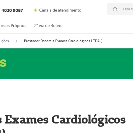
Faça s
Canais de atendimento
4020 9087
ursos Próprios
2º via de Boleto
ições
Prestador Decordis Exames Cardiológicos LTDA (51004347-4)
s
s Exames Cardiológicos