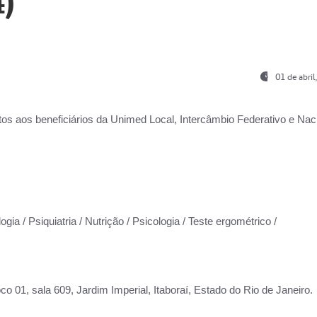
)
01 de abri
os aos beneficiários da
Unimed Local, Intercâmbio Federativo e Naci
gia / Psiquiatria / Nutrição / Psicologia / Teste ergométrico /
co 01, sala 609, Jardim Imperial, Itaboraí, Estado do Rio de Janeiro.