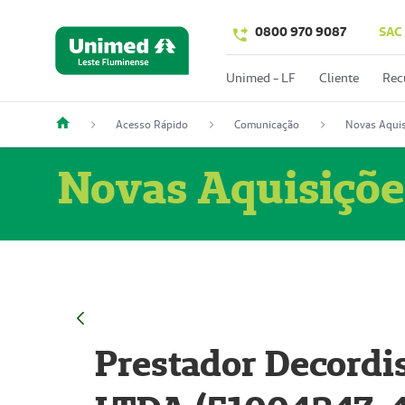
0800 970 9087
SAC
Unimed - LF
Cliente
Rec
Acesso Rápido
Comunicação
Novas Aquis
Novas Aquisiçõe
Prestador Decordi