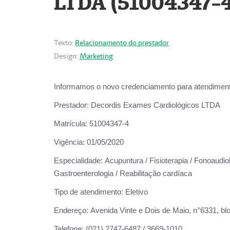
LTDA (51004347-4
Texto:
Relacionamento do prestador
Design:
Marketing
Informamos o novo credenciamento para atendiment
Prestador:
Decordis Exames Cardiológicos LTDA
Matrícula:
51004347-4
Vigência:
01/05/2020
Especialidade:
Acupuntura / Fisioterapia / Fonoaudiolo
Gastroenterologia / Reabilitação cardíaca
Tipo de atendimento:
Eletivo
Endereço:
Avenida Vinte e Dois de Maio, n°6331, blo
Telefone:
(021) 2747-6487 / 3669-1010