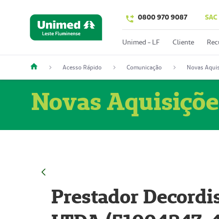
0800 970 9087
SAC
Unimed - LF
Cliente
Rec
Acesso Rápido
Comunicação
Novas Aquis
Novas Aquisiçõe
Prestador Decordi