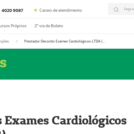
Faça s
Canais de atendimento
4020 9087
ursos Próprios
2º via de Boleto
ições
Prestador Decordis Exames Cardiológicos LTDA (51004347-4)
s
s Exames Cardiológicos