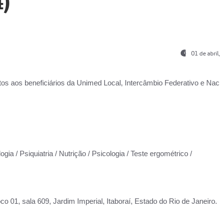
)
01 de abri
os aos beneficiários da
Unimed Local, Intercâmbio Federativo e Naci
gia / Psiquiatria / Nutrição / Psicologia / Teste ergométrico /
co 01, sala 609, Jardim Imperial, Itaboraí, Estado do Rio de Janeiro.