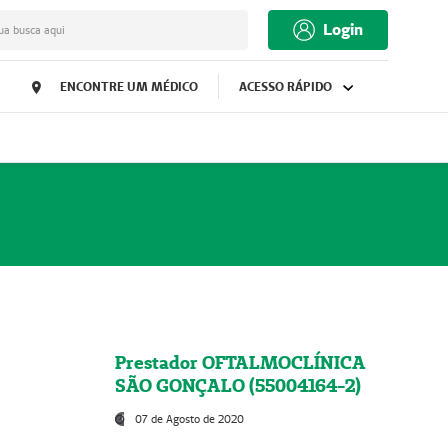
Login
ua busca aqui
ENCONTRE UM MÉDICO
ACESSO RÁPIDO
Prestador OFTALMOCLÍNICA
SÃO GONÇALO (55004164-2)
07 de Agosto de 2020