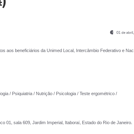
)
01 de abri
os aos beneficiários da
Unimed Local, Intercâmbio Federativo e Naci
gia / Psiquiatria / Nutrição / Psicologia / Teste ergométrico /
co 01, sala 609, Jardim Imperial, Itaboraí, Estado do Rio de Janeiro.