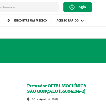
Login
ua busca aqui
ENCONTRE UM MÉDICO
ACESSO RÁPIDO
Prestador OFTALMOCLÍNICA
SÃO GONÇALO (55004164-2)
07 de Agosto de 2020