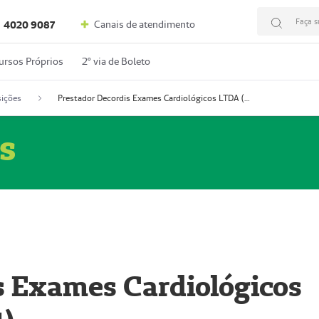
Faça s
Canais de atendimento
4020 9087
ursos Próprios
2º via de Boleto
ições
Prestador Decordis Exames Cardiológicos LTDA (51004347-4)
s
s Exames Cardiológicos