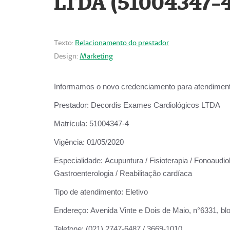
LTDA (51004347-4
Texto:
Relacionamento do prestador
Design:
Marketing
Informamos o novo credenciamento para atendiment
Prestador:
Decordis Exames Cardiológicos LTDA
Matrícula:
51004347-4
Vigência:
01/05/2020
Especialidade:
Acupuntura / Fisioterapia / Fonoaudiolo
Gastroenterologia / Reabilitação cardíaca
Tipo de atendimento:
Eletivo
Endereço:
Avenida Vinte e Dois de Maio, n°6331, blo
Telefone:
(021) 2747-6487 / 3669-1010