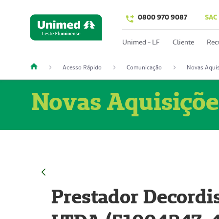
0800 970 9087
SAC
Unimed - LF
Cliente
Rec
Acesso Rápido
Comunicação
Novas Aquis
Novas Aquisiçõe
Prestador Decordi