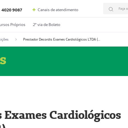
Faça s
Canais de atendimento
4020 9087
ursos Próprios
2º via de Boleto
ições
Prestador Decordis Exames Cardiológicos LTDA (51004347-4)
s
s Exames Cardiológicos