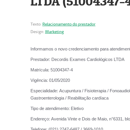
LTDA (51004347-4
Texto:
Relacionamento do prestador
Design:
Marketing
Informamos o novo credenciamento para atendiment
Prestador:
Decordis Exames Cardiológicos LTDA
Matrícula:
51004347-4
Vigência:
01/05/2020
Especialidade:
Acupuntura / Fisioterapia / Fonoaudiolo
Gastroenterologia / Reabilitação cardíaca
Tipo de atendimento:
Eletivo
Endereço:
Avenida Vinte e Dois de Maio, n°6331, blo
Telefone:
(021) 2747-6487 / 3669-1010