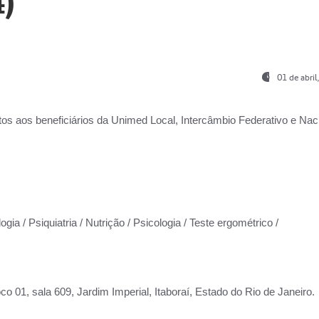
)
01 de abri
os aos beneficiários da
Unimed Local, Intercâmbio Federativo e Naci
gia / Psiquiatria / Nutrição / Psicologia / Teste ergométrico /
co 01, sala 609, Jardim Imperial, Itaboraí, Estado do Rio de Janeiro.