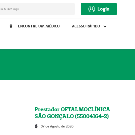
Login
ua busca aqui
ENCONTRE UM MÉDICO
ACESSO RÁPIDO
Prestador OFTALMOCLÍNICA
SÃO GONÇALO (55004164-2)
07 de Agosto de 2020