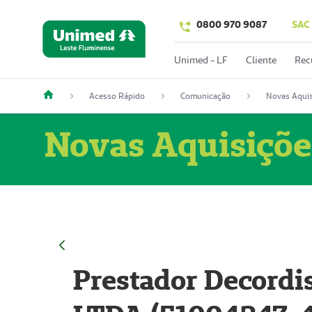
0800 970 9087
SAC
Unimed - LF
Cliente
Rec
Acesso Rápido
Comunicação
Novas Aquis
Novas Aquisiçõe
Prestador Decordi