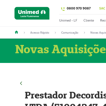
0800 970 9087
SAC
Unimed - LF
Cliente
Rec
Acesso Rápido
Comunicação
Novas Aquis
Novas Aquisiçõe
Prestador Decordi