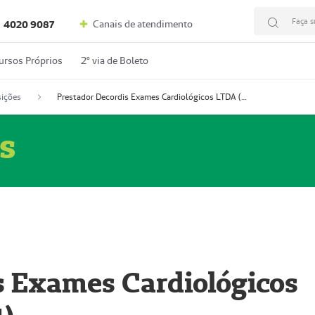
Faça s
Canais de atendimento
4020 9087
ursos Próprios
2º via de Boleto
ições
Prestador Decordis Exames Cardiológicos LTDA (51004347-4)
s
s Exames Cardiológicos