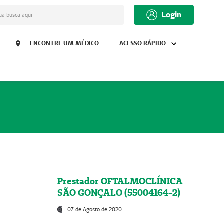
Login
ua busca aqui
ENCONTRE UM MÉDICO
ACESSO RÁPIDO
Prestador OFTALMOCLÍNICA
SÃO GONÇALO (55004164-2)
07 de Agosto de 2020