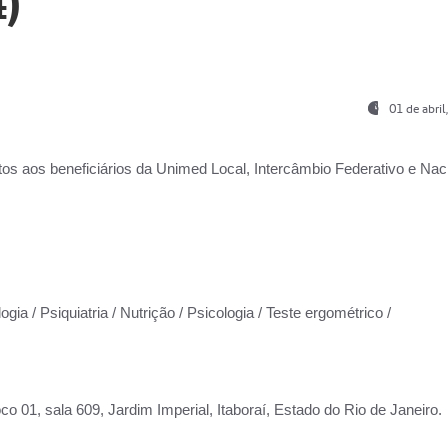
)
01 de abri
os aos beneficiários da
Unimed Local, Intercâmbio Federativo e Naci
gia / Psiquiatria / Nutrição / Psicologia / Teste ergométrico /
co 01, sala 609, Jardim Imperial, Itaboraí, Estado do Rio de Janeiro.