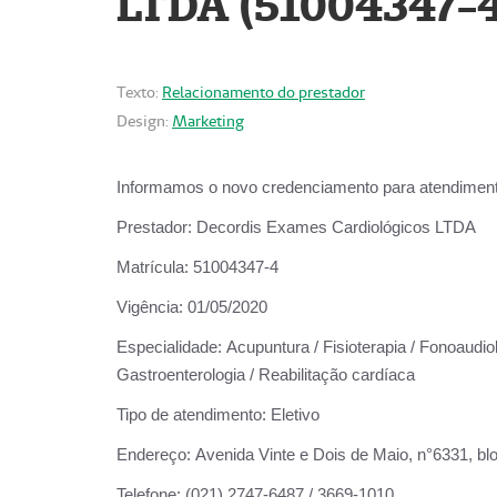
LTDA (51004347-4
Texto:
Relacionamento do prestador
Design:
Marketing
Informamos o novo credenciamento para atendiment
Prestador:
Decordis Exames Cardiológicos LTDA
Matrícula:
51004347-4
Vigência:
01/05/2020
Especialidade:
Acupuntura / Fisioterapia / Fonoaudiolo
Gastroenterologia / Reabilitação cardíaca
Tipo de atendimento:
Eletivo
Endereço:
Avenida Vinte e Dois de Maio, n°6331, blo
Telefone:
(021) 2747-6487 / 3669-1010