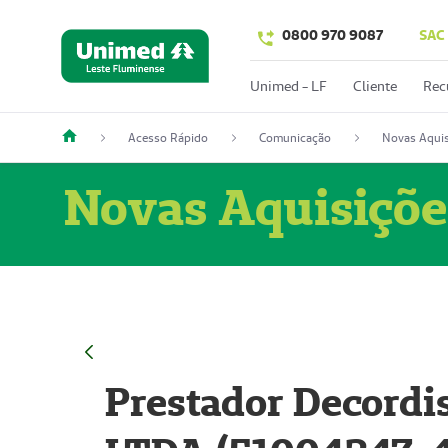
0800 970 9087
SAC
Unimed - LF
Cliente
Rec
Acesso Rápido
Comunicação
Novas Aquis
Novas Aquisiçõe
Prestador Decordi