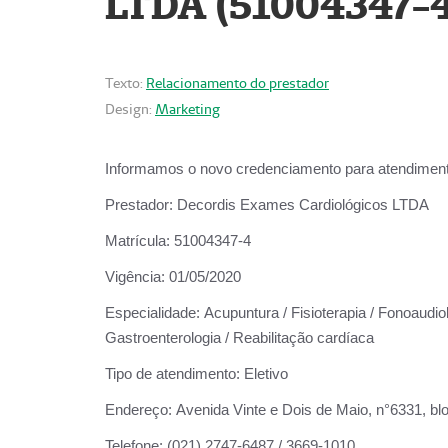
LTDA (51004347-4
Texto:
Relacionamento do prestador
Design:
Marketing
Informamos o novo credenciamento para atendiment
Prestador:
Decordis Exames Cardiológicos LTDA
Matrícula:
51004347-4
Vigência:
01/05/2020
Especialidade:
Acupuntura / Fisioterapia / Fonoaudiolo
Gastroenterologia / Reabilitação cardíaca
Tipo de atendimento:
Eletivo
Endereço:
Avenida Vinte e Dois de Maio, n°6331, blo
Telefone:
(021) 2747-6487 / 3669-1010