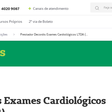
Faça s
Canais de atendimento
4020 9087
ursos Próprios
2º via de Boleto
ições
Prestador Decordis Exames Cardiológicos LTDA (51004347-4)
s
s Exames Cardiológicos