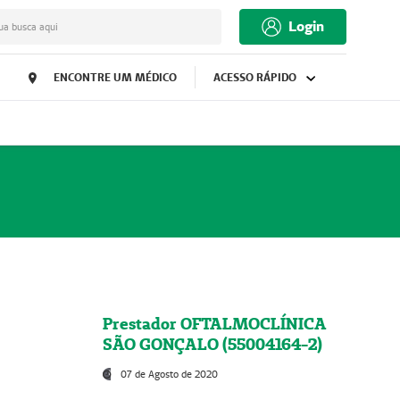
Login
ua busca aqui
ENCONTRE UM MÉDICO
ACESSO RÁPIDO
Prestador OFTALMOCLÍNICA
SÃO GONÇALO (55004164-2)
07 de Agosto de 2020