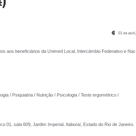
)
01 de abri
os aos beneficiários da
Unimed Local, Intercâmbio Federativo e Naci
gia / Psiquiatria / Nutrição / Psicologia / Teste ergométrico /
co 01, sala 609, Jardim Imperial, Itaboraí, Estado do Rio de Janeiro.