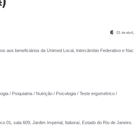
)
01 de abri
os aos beneficiários da
Unimed Local, Intercâmbio Federativo e Naci
gia / Psiquiatria / Nutrição / Psicologia / Teste ergométrico /
co 01, sala 609, Jardim Imperial, Itaboraí, Estado do Rio de Janeiro.