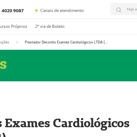
Faça s
Canais de atendimento
4020 9087
ursos Próprios
2º via de Boleto
ições
Prestador Decordis Exames Cardiológicos LTDA (51004347-4)
s
s Exames Cardiológicos