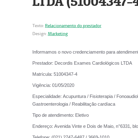
LTDA (51004347-4
Texto:
Relacionamento do prestador
Design:
Marketing
Informamos o novo credenciamento para atendiment
Prestador:
Decordis Exames Cardiológicos LTDA
Matrícula:
51004347-4
Vigência:
01/05/2020
Especialidade:
Acupuntura / Fisioterapia / Fonoaudiolo
Gastroenterologia / Reabilitação cardíaca
Tipo de atendimento:
Eletivo
Endereço:
Avenida Vinte e Dois de Maio, n°6331, blo
Telefone:
(021) 2747-6487 / 3669-1010