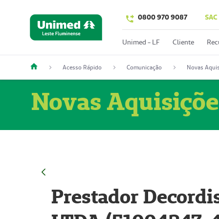
0800 970 9087
SAC
Unimed - LF
Cliente
Rec
Acesso Rápido
Comunicação
Novas Aquis
Novas Aquisiçõe
Prestador Decordi