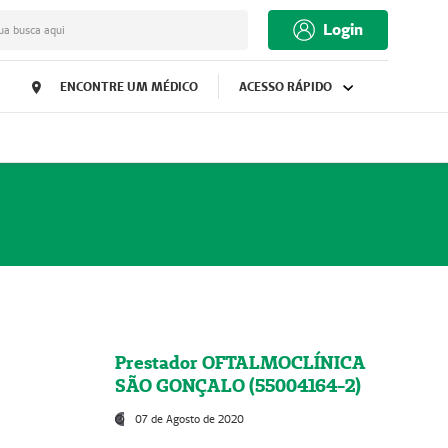
Login
ua busca aqui
ENCONTRE UM MÉDICO
ACESSO RÁPIDO
Prestador OFTALMOCLÍNICA
SÃO GONÇALO (55004164-2)
07 de Agosto de 2020