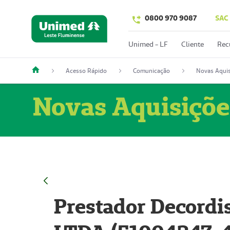
0800 970 9087
SAC
Unimed - LF
Cliente
Rec
Acesso Rápido
Comunicação
Novas Aquis
Novas Aquisiçõe
Prestador Decordi