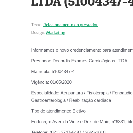
LTDA (51004347-4
Texto:
Relacionamento do prestador
Design:
Marketing
Informamos o novo credenciamento para atendiment
Prestador:
Decordis Exames Cardiológicos LTDA
Matrícula:
51004347-4
Vigência:
01/05/2020
Especialidade:
Acupuntura / Fisioterapia / Fonoaudiolo
Gastroenterologia / Reabilitação cardíaca
Tipo de atendimento:
Eletivo
Endereço:
Avenida Vinte e Dois de Maio, n°6331, blo
Telefone:
(021) 2747-6487 / 3669-1010