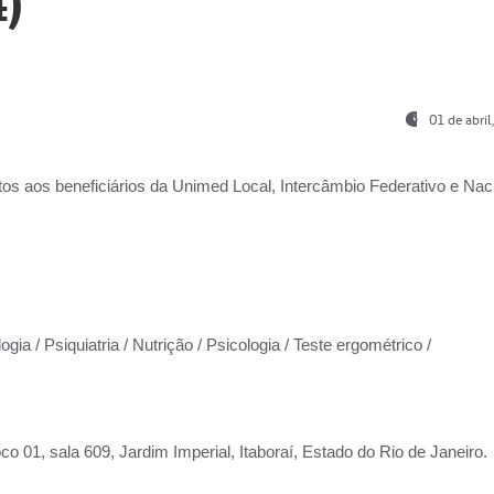
)
01 de abri
os aos beneficiários da
Unimed Local, Intercâmbio Federativo e Naci
gia / Psiquiatria / Nutrição / Psicologia / Teste ergométrico /
co 01, sala 609, Jardim Imperial, Itaboraí, Estado do Rio de Janeiro.