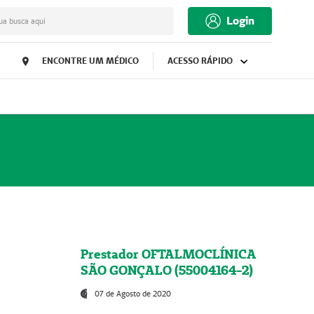
Login
ua busca aqui
ENCONTRE UM MÉDICO
ACESSO RÁPIDO
Prestador OFTALMOCLÍNICA
SÃO GONÇALO (55004164-2)
07 de Agosto de 2020