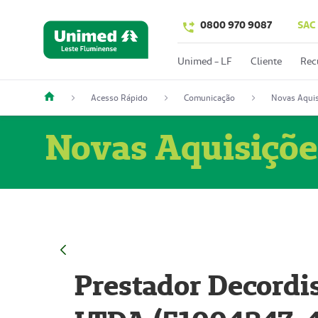
0800 970 9087
SAC
Unimed - LF
Cliente
Rec
Acesso Rápido
Comunicação
Novas Aquis
Novas Aquisiçõe
Prestador Decordi