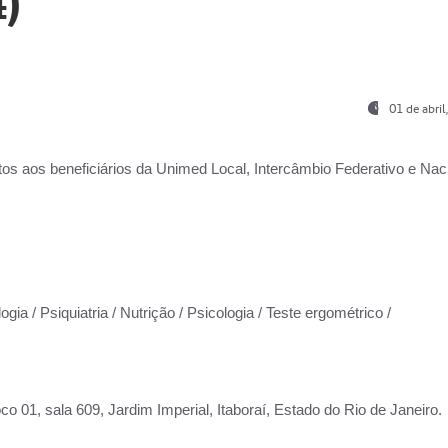
)
01 de abri
os aos beneficiários da
Unimed Local, Intercâmbio Federativo e Naci
gia / Psiquiatria / Nutrição / Psicologia / Teste ergométrico /
co 01, sala 609, Jardim Imperial, Itaboraí, Estado do Rio de Janeiro.