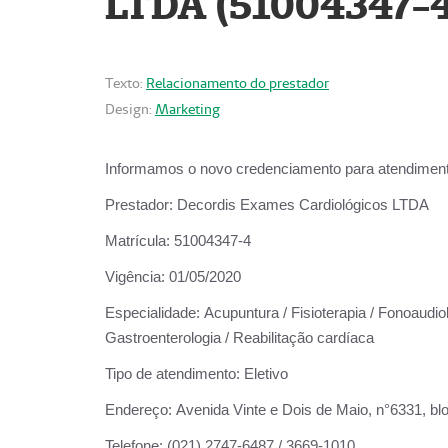
LTDA (51004347-4
Texto:
Relacionamento do prestador
Design:
Marketing
Informamos o novo credenciamento para atendiment
Prestador:
Decordis Exames Cardiológicos LTDA
Matrícula:
51004347-4
Vigência:
01/05/2020
Especialidade:
Acupuntura / Fisioterapia / Fonoaudiolo
Gastroenterologia / Reabilitação cardíaca
Tipo de atendimento:
Eletivo
Endereço:
Avenida Vinte e Dois de Maio, n°6331, blo
Telefone:
(021) 2747-6487 / 3669-1010