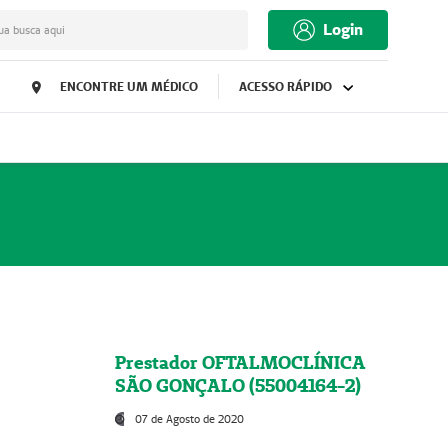
Login
ua busca aqui
ENCONTRE UM MÉDICO
ACESSO RÁPIDO
Prestador OFTALMOCLÍNICA
SÃO GONÇALO (55004164-2)
07 de Agosto de 2020