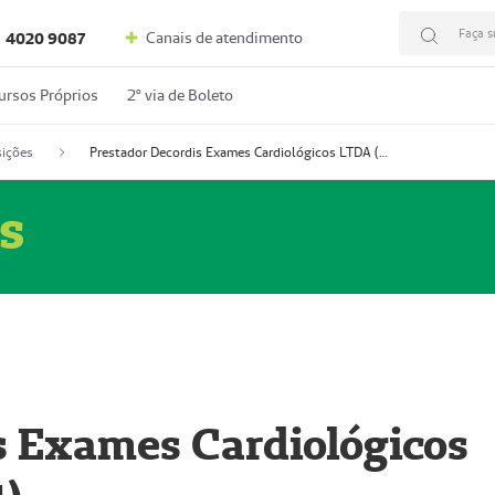
Faça s
Canais de atendimento
4020 9087
ursos Próprios
2º via de Boleto
ições
Prestador Decordis Exames Cardiológicos LTDA (51004347-4)
s
s Exames Cardiológicos