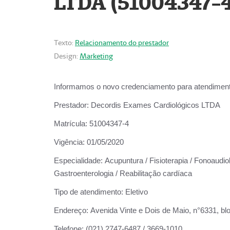
LTDA (51004347-4
Texto:
Relacionamento do prestador
Design:
Marketing
Informamos o novo credenciamento para atendiment
Prestador:
Decordis Exames Cardiológicos LTDA
Matrícula:
51004347-4
Vigência:
01/05/2020
Especialidade:
Acupuntura / Fisioterapia / Fonoaudiolo
Gastroenterologia / Reabilitação cardíaca
Tipo de atendimento:
Eletivo
Endereço:
Avenida Vinte e Dois de Maio, n°6331, blo
Telefone:
(021) 2747-6487 / 3669-1010