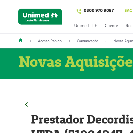
0800 970 9087
SAC
Unimed - LF
Cliente
Rec
Acesso Rápido
Comunicação
Novas Aquis
Novas Aquisiçõe
Prestador Decordi