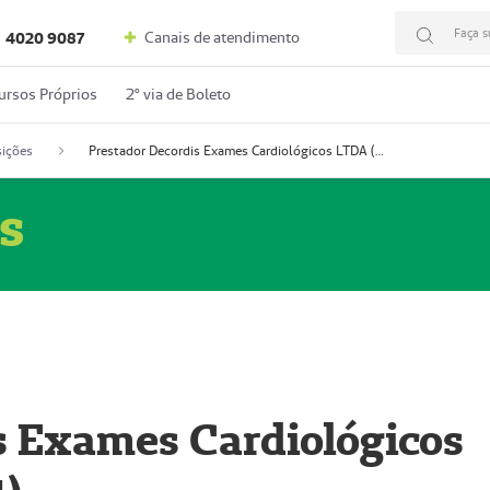
Faça s
Canais de atendimento
4020 9087
ursos Próprios
2º via de Boleto
ições
Prestador Decordis Exames Cardiológicos LTDA (51004347-4)
s
s Exames Cardiológicos