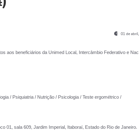
)
01 de abri
os aos beneficiários da
Unimed Local, Intercâmbio Federativo e Naci
gia / Psiquiatria / Nutrição / Psicologia / Teste ergométrico /
co 01, sala 609, Jardim Imperial, Itaboraí, Estado do Rio de Janeiro.