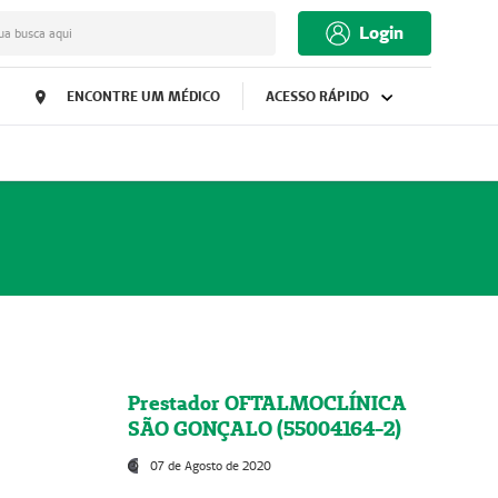
Login
ua busca aqui
ENCONTRE UM MÉDICO
ACESSO RÁPIDO
Prestador OFTALMOCLÍNICA
SÃO GONÇALO (55004164-2)
07 de Agosto de 2020