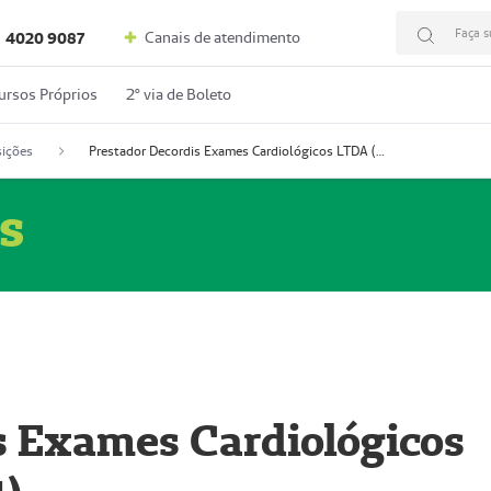
Faça s
Canais de atendimento
4020 9087
ursos Próprios
2º via de Boleto
ições
Prestador Decordis Exames Cardiológicos LTDA (51004347-4)
s
s Exames Cardiológicos