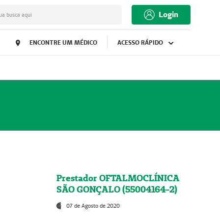
Login
ua busca aqui
ENCONTRE UM MÉDICO
ACESSO RÁPIDO
Prestador OFTALMOCLÍNICA
SÃO GONÇALO (55004164-2)
07 de Agosto de 2020