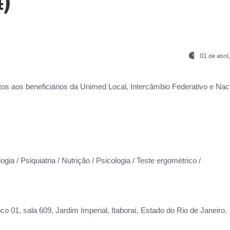
)
01 de abri
os aos beneficiários da
Unimed Local, Intercâmbio Federativo e Naci
gia / Psiquiatria / Nutrição / Psicologia / Teste ergométrico /
co 01, sala 609, Jardim Imperial, Itaboraí, Estado do Rio de Janeiro.