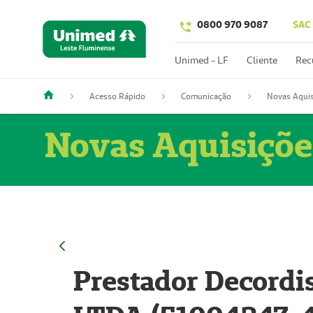
0800 970 9087
SAC
Unimed - LF
Cliente
Rec
Acesso Rápido
Comunicação
Novas Aquis
Novas Aquisiçõe
Prestador Decordi