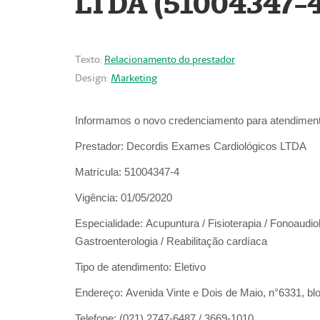
LTDA (51004347-4
Texto:
Relacionamento do prestador
Design:
Marketing
Informamos o novo credenciamento para atendiment
Prestador:
Decordis Exames Cardiológicos LTDA
Matrícula:
51004347-4
Vigência:
01/05/2020
Especialidade:
Acupuntura / Fisioterapia / Fonoaudiolo
Gastroenterologia / Reabilitação cardíaca
Tipo de atendimento:
Eletivo
Endereço:
Avenida Vinte e Dois de Maio, n°6331, blo
Telefone:
(021) 2747-6487 / 3669-1010