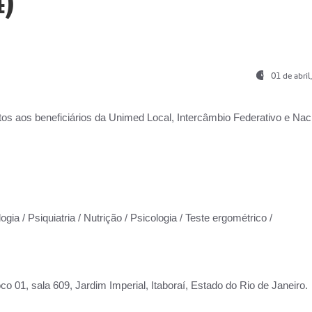
)
01 de abri
os aos beneficiários da
Unimed Local, Intercâmbio Federativo e Naci
gia / Psiquiatria / Nutrição / Psicologia / Teste ergométrico /
co 01, sala 609, Jardim Imperial, Itaboraí, Estado do Rio de Janeiro.