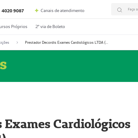
Faça s
Canais de atendimento
4020 9087
ursos Próprios
2º via de Boleto
ições
Prestador Decordis Exames Cardiológicos LTDA (51004347-4)
s
s Exames Cardiológicos