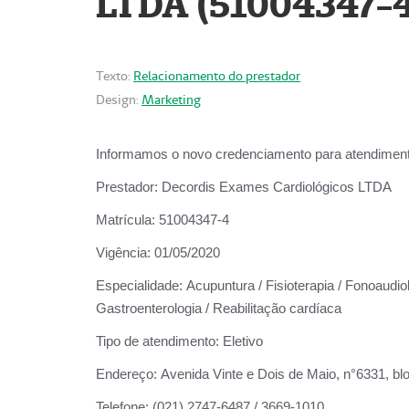
LTDA (51004347-4
Texto:
Relacionamento do prestador
Design:
Marketing
Informamos o novo credenciamento para atendiment
Prestador:
Decordis Exames Cardiológicos LTDA
Matrícula:
51004347-4
Vigência:
01/05/2020
Especialidade:
Acupuntura / Fisioterapia / Fonoaudiolo
Gastroenterologia / Reabilitação cardíaca
Tipo de atendimento:
Eletivo
Endereço:
Avenida Vinte e Dois de Maio, n°6331, blo
Telefone:
(021) 2747-6487 / 3669-1010