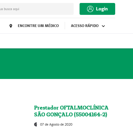
Login
ua busca aqui
ENCONTRE UM MÉDICO
ACESSO RÁPIDO
Prestador OFTALMOCLÍNICA
SÃO GONÇALO (55004164-2)
07 de Agosto de 2020