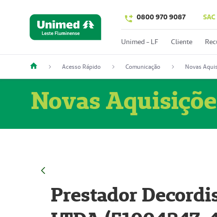
0800 970 9087
SAC
Unimed - LF
Cliente
Rec
Acesso Rápido
Comunicação
Novas Aquis
Novas Aquisiçõe
Prestador Decordi