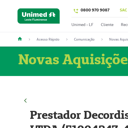
0800 970 9087
SAC
Unimed - LF
Cliente
Rec
Acesso Rápido
Comunicação
Novas Aquis
Novas Aquisiçõe
Prestador Decordi