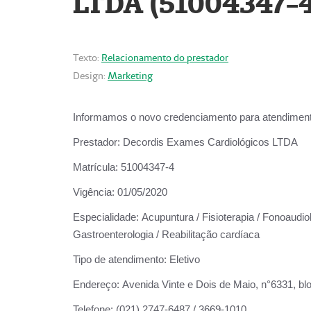
LTDA (51004347-4
Texto:
Relacionamento do prestador
Design:
Marketing
Informamos o novo credenciamento para atendiment
Prestador:
Decordis Exames Cardiológicos LTDA
Matrícula:
51004347-4
Vigência:
01/05/2020
Especialidade:
Acupuntura / Fisioterapia / Fonoaudiolo
Gastroenterologia / Reabilitação cardíaca
Tipo de atendimento:
Eletivo
Endereço:
Avenida Vinte e Dois de Maio, n°6331, blo
Telefone:
(021) 2747-6487 / 3669-1010