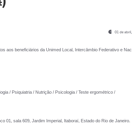
)
01 de abri
os aos beneficiários da
Unimed Local, Intercâmbio Federativo e Naci
gia / Psiquiatria / Nutrição / Psicologia / Teste ergométrico /
co 01, sala 609, Jardim Imperial, Itaboraí, Estado do Rio de Janeiro.