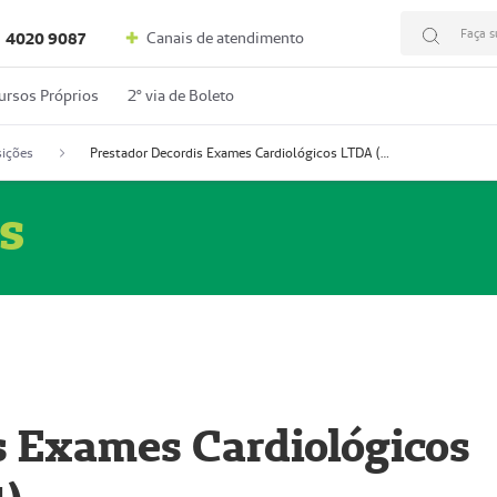
Faça s
Canais de atendimento
4020 9087
ursos Próprios
2º via de Boleto
ições
Prestador Decordis Exames Cardiológicos LTDA (51004347-4)
s
s Exames Cardiológicos