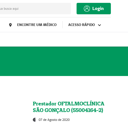
Login
ua busca aqui
ENCONTRE UM MÉDICO
ACESSO RÁPIDO
Prestador OFTALMOCLÍNICA
SÃO GONÇALO (55004164-2)
07 de Agosto de 2020