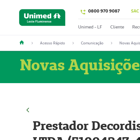
0800 970 9087
SAC
Unimed - LF
Cliente
Rec
Acesso Rápido
Comunicação
Novas Aquis
Novas Aquisiçõe
Prestador Decordi