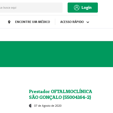
Login
ua busca aqui
ENCONTRE UM MÉDICO
ACESSO RÁPIDO
Prestador OFTALMOCLÍNICA
SÃO GONÇALO (55004164-2)
07 de Agosto de 2020