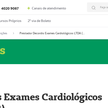
Faça s
Canais de atendimento
4020 9087
ursos Próprios
2º via de Boleto
ições
Prestador Decordis Exames Cardiológicos LTDA (51004347-4)
s
s Exames Cardiológicos