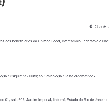
)
01 de abri
os aos beneficiários da
Unimed Local, Intercâmbio Federativo e Naci
gia / Psiquiatria / Nutrição / Psicologia / Teste ergométrico /
co 01, sala 609, Jardim Imperial, Itaboraí, Estado do Rio de Janeiro.