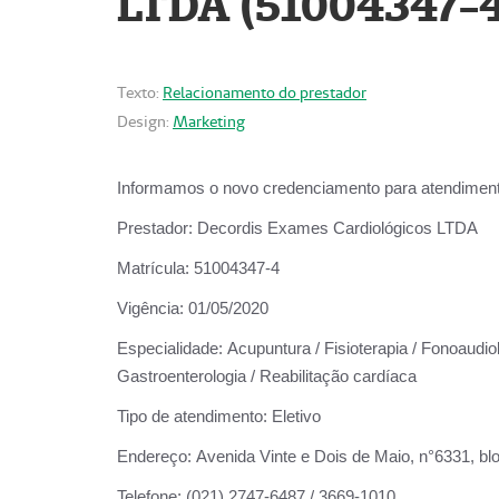
LTDA (51004347-4
Texto:
Relacionamento do prestador
Design:
Marketing
Informamos o novo credenciamento para atendiment
Prestador:
Decordis Exames Cardiológicos LTDA
Matrícula:
51004347-4
Vigência:
01/05/2020
Especialidade:
Acupuntura / Fisioterapia / Fonoaudiolo
Gastroenterologia / Reabilitação cardíaca
Tipo de atendimento:
Eletivo
Endereço:
Avenida Vinte e Dois de Maio, n°6331, blo
Telefone:
(021) 2747-6487 / 3669-1010