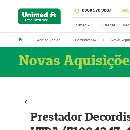
0800 970 9087
SAC
Unimed - LF
Cliente
Rec
Acesso Rápido
Comunicação
Novas Aquis
Novas Aquisiçõe
Prestador Decordi