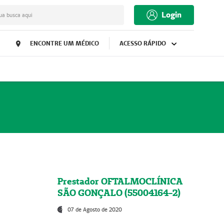
Login
ua busca aqui
ENCONTRE UM MÉDICO
ACESSO RÁPIDO
Prestador OFTALMOCLÍNICA
SÃO GONÇALO (55004164-2)
07 de Agosto de 2020