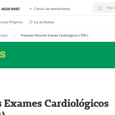
Faça s
Canais de atendimento
4020 9087
ursos Próprios
2º via de Boleto
ições
Prestador Decordis Exames Cardiológicos LTDA (51004347-4)
s
s Exames Cardiológicos