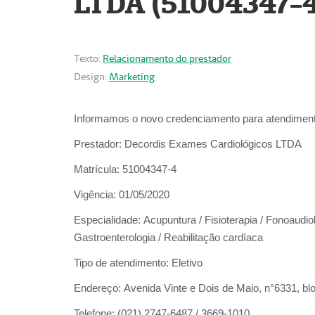
LTDA (51004347-4
Texto:
Relacionamento do prestador
Design:
Marketing
Informamos o novo credenciamento para atendiment
Prestador:
Decordis Exames Cardiológicos LTDA
Matrícula:
51004347-4
Vigência:
01/05/2020
Especialidade:
Acupuntura / Fisioterapia / Fonoaudiolo
Gastroenterologia / Reabilitação cardíaca
Tipo de atendimento:
Eletivo
Endereço:
Avenida Vinte e Dois de Maio, n°6331, blo
Telefone:
(021) 2747-6487 / 3669-1010