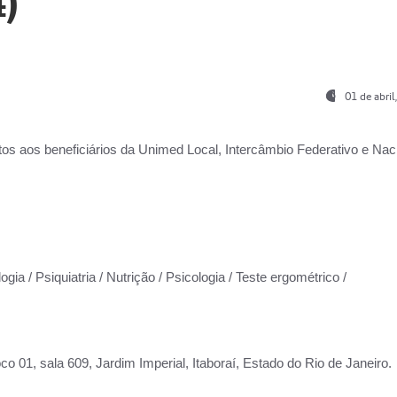
)
01 de abri
os aos beneficiários da
Unimed Local, Intercâmbio Federativo e Naci
gia / Psiquiatria / Nutrição / Psicologia / Teste ergométrico /
co 01, sala 609, Jardim Imperial, Itaboraí, Estado do Rio de Janeiro.