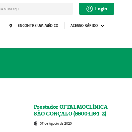
Login
ua busca aqui
ENCONTRE UM MÉDICO
ACESSO RÁPIDO
Prestador OFTALMOCLÍNICA
SÃO GONÇALO (55004164-2)
07 de Agosto de 2020