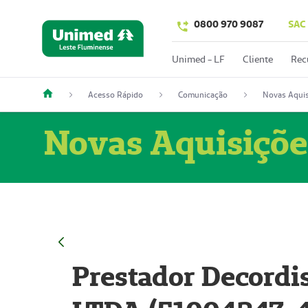
0800 970 9087
SAC
Unimed - LF
Cliente
Rec
Acesso Rápido
Comunicação
Novas Aquis
Novas Aquisiçõe
Prestador Decordi