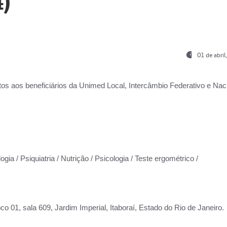
)
01 de abri
os aos beneficiários da
Unimed Local, Intercâmbio Federativo e Naci
gia / Psiquiatria / Nutrição / Psicologia / Teste ergométrico /
co 01, sala 609, Jardim Imperial, Itaboraí, Estado do Rio de Janeiro.