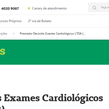
Faça s
Canais de atendimento
4020 9087
ursos Próprios
2º via de Boleto
ições
Prestador Decordis Exames Cardiológicos LTDA (51004347-4)
s
s Exames Cardiológicos