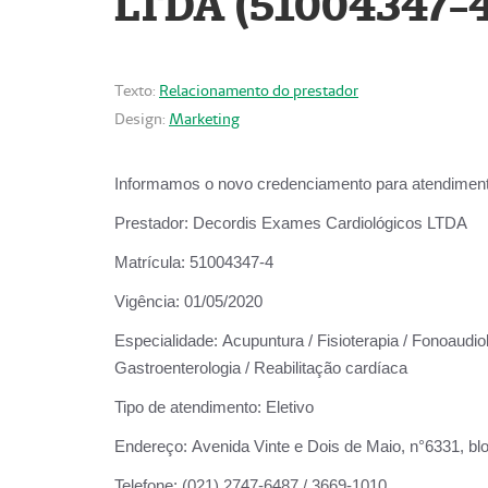
LTDA (51004347-4
Texto:
Relacionamento do prestador
Design:
Marketing
Informamos o novo credenciamento para atendiment
Prestador:
Decordis Exames Cardiológicos LTDA
Matrícula:
51004347-4
Vigência:
01/05/2020
Especialidade:
Acupuntura / Fisioterapia / Fonoaudiolo
Gastroenterologia / Reabilitação cardíaca
Tipo de atendimento:
Eletivo
Endereço:
Avenida Vinte e Dois de Maio, n°6331, blo
Telefone:
(021) 2747-6487 / 3669-1010