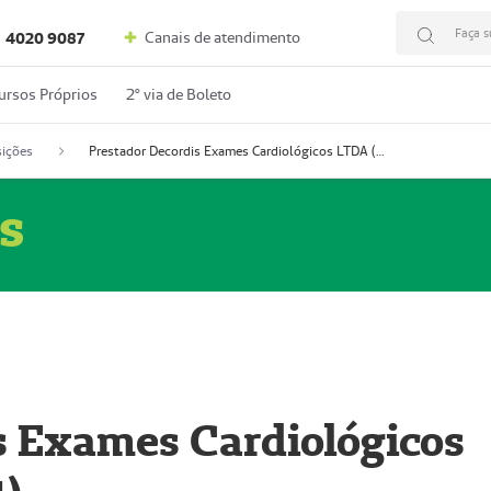
Faça s
Canais de atendimento
4020 9087
ursos Próprios
2º via de Boleto
ições
Prestador Decordis Exames Cardiológicos LTDA (51004347-4)
s
s Exames Cardiológicos