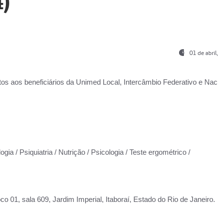
)
01 de abri
os aos beneficiários da
Unimed Local, Intercâmbio Federativo e Naci
gia / Psiquiatria / Nutrição / Psicologia / Teste ergométrico /
co 01, sala 609, Jardim Imperial, Itaboraí, Estado do Rio de Janeiro.