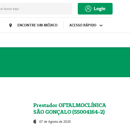
Login
ua busca aqui
ENCONTRE UM MÉDICO
ACESSO RÁPIDO
Prestador OFTALMOCLÍNICA
SÃO GONÇALO (55004164-2)
07 de Agosto de 2020