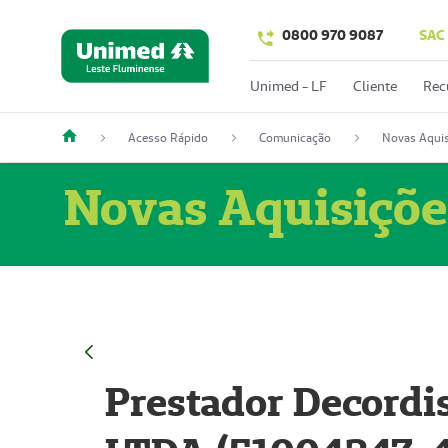
0800 970 9087
SAC
Unimed - LF
Cliente
Rec
Acesso Rápido
Comunicação
Novas Aquis
Novas Aquisiçõe
Prestador Decordi