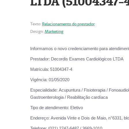
LTDA (51004347-4
Texto:
Relacionamento do prestador
Design:
Marketing
Informamos o novo credenciamento para atendiment
Prestador:
Decordis Exames Cardiológicos LTDA
Matrícula:
51004347-4
Vigência:
01/05/2020
Especialidade:
Acupuntura / Fisioterapia / Fonoaudiolo
Gastroenterologia / Reabilitação cardíaca
Tipo de atendimento:
Eletivo
Endereço:
Avenida Vinte e Dois de Maio, n°6331, blo
Telefone:
(021) 2747-6487 / 3669-1010