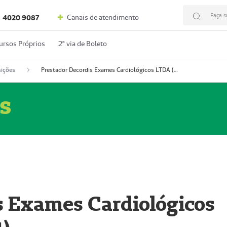
Faça s
Canais de atendimento
4020 9087
ursos Próprios
2º via de Boleto
ições
Prestador Decordis Exames Cardiológicos LTDA (51004347-4)
s
s Exames Cardiológicos