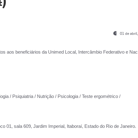
)
01 de abri
os aos beneficiários da
Unimed Local, Intercâmbio Federativo e Naci
gia / Psiquiatria / Nutrição / Psicologia / Teste ergométrico /
co 01, sala 609, Jardim Imperial, Itaboraí, Estado do Rio de Janeiro.