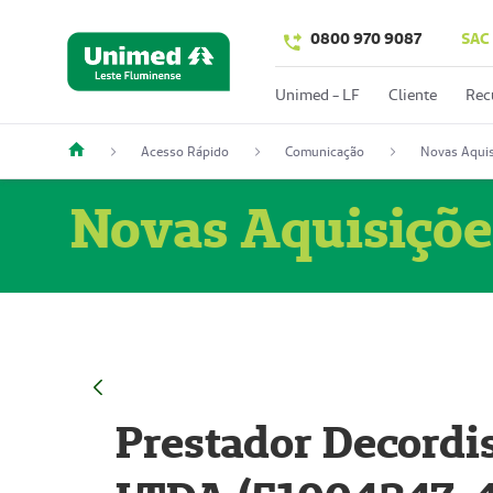
0800 970 9087
SAC
Unimed - LF
Cliente
Rec
Acesso Rápido
Comunicação
Novas Aquis
Novas Aquisiçõe
Prestador Decordi