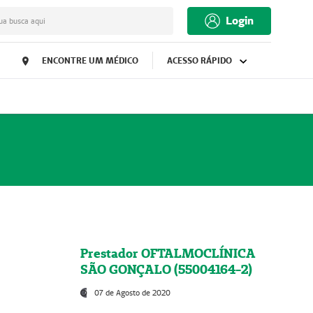
Login
ua busca aqui
ENCONTRE UM MÉDICO
ACESSO RÁPIDO
Prestador OFTALMOCLÍNICA
SÃO GONÇALO (55004164-2)
07 de Agosto de 2020