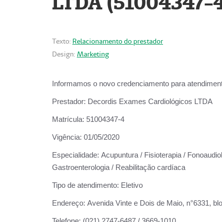
LTDA (51004347-4
Texto:
Relacionamento do prestador
Design:
Marketing
Informamos o novo credenciamento para atendiment
Prestador:
Decordis Exames Cardiológicos LTDA
Matrícula:
51004347-4
Vigência:
01/05/2020
Especialidade:
Acupuntura / Fisioterapia / Fonoaudiolo
Gastroenterologia / Reabilitação cardíaca
Tipo de atendimento:
Eletivo
Endereço:
Avenida Vinte e Dois de Maio, n°6331, blo
Telefone:
(021) 2747-6487 / 3669-1010