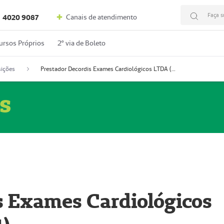
Faça s
Canais de atendimento
4020 9087
ursos Próprios
2º via de Boleto
ições
Prestador Decordis Exames Cardiológicos LTDA (51004347-4)
s
s Exames Cardiológicos