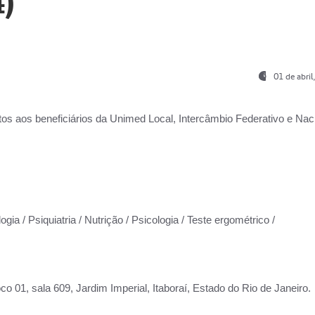
)
01 de abri
os aos beneficiários da
Unimed Local, Intercâmbio Federativo e Naci
gia / Psiquiatria / Nutrição / Psicologia / Teste ergométrico /
co 01, sala 609, Jardim Imperial, Itaboraí, Estado do Rio de Janeiro.