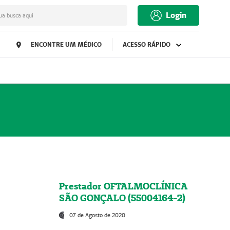
Login
ua busca aqui
ENCONTRE UM MÉDICO
ACESSO RÁPIDO
Prestador OFTALMOCLÍNICA
SÃO GONÇALO (55004164-2)
07 de Agosto de 2020