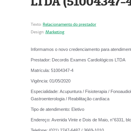
LTDA (51004347-4
Texto:
Relacionamento do prestador
Design:
Marketing
Informamos o novo credenciamento para atendiment
Prestador:
Decordis Exames Cardiológicos LTDA
Matrícula:
51004347-4
Vigência:
01/05/2020
Especialidade:
Acupuntura / Fisioterapia / Fonoaudiolo
Gastroenterologia / Reabilitação cardíaca
Tipo de atendimento:
Eletivo
Endereço:
Avenida Vinte e Dois de Maio, n°6331, blo
Telefone:
(021) 2747-6487 / 3669-1010