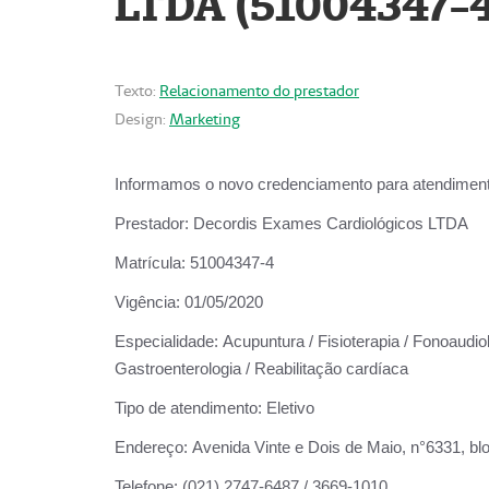
LTDA (51004347-4
Texto:
Relacionamento do prestador
Design:
Marketing
Informamos o novo credenciamento para atendiment
Prestador:
Decordis Exames Cardiológicos LTDA
Matrícula:
51004347-4
Vigência:
01/05/2020
Especialidade:
Acupuntura / Fisioterapia / Fonoaudiolo
Gastroenterologia / Reabilitação cardíaca
Tipo de atendimento:
Eletivo
Endereço:
Avenida Vinte e Dois de Maio, n°6331, blo
Telefone:
(021) 2747-6487 / 3669-1010