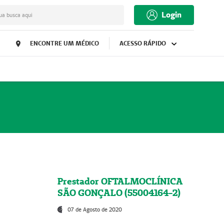
Login
ua busca aqui
ENCONTRE UM MÉDICO
ACESSO RÁPIDO
Prestador OFTALMOCLÍNICA
SÃO GONÇALO (55004164-2)
07 de Agosto de 2020