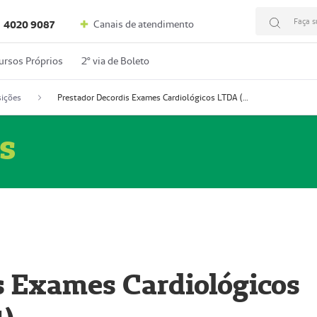
Faça s
Canais de atendimento
4020 9087
ursos Próprios
2º via de Boleto
ições
Prestador Decordis Exames Cardiológicos LTDA (51004347-4)
s
s Exames Cardiológicos