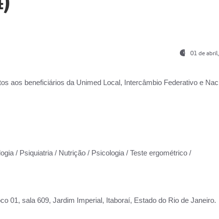
)
01 de abri
os aos beneficiários da
Unimed Local, Intercâmbio Federativo e Naci
gia / Psiquiatria / Nutrição / Psicologia / Teste ergométrico /
co 01, sala 609, Jardim Imperial, Itaboraí, Estado do Rio de Janeiro.