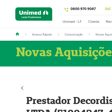
0800 970 9087
SAC
Unimed - LF
Cliente
Rec
Acesso Rápido
Comunicação
Novas Aquis
Novas Aquisiçõe
Prestador Decordi