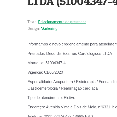
LTDA (51004347-4
Texto:
Relacionamento do prestador
Design:
Marketing
Informamos o novo credenciamento para atendiment
Prestador:
Decordis Exames Cardiológicos LTDA
Matrícula:
51004347-4
Vigência:
01/05/2020
Especialidade:
Acupuntura / Fisioterapia / Fonoaudiolo
Gastroenterologia / Reabilitação cardíaca
Tipo de atendimento:
Eletivo
Endereço:
Avenida Vinte e Dois de Maio, n°6331, blo
Telefone:
(021) 2747-6487 / 3669-1010