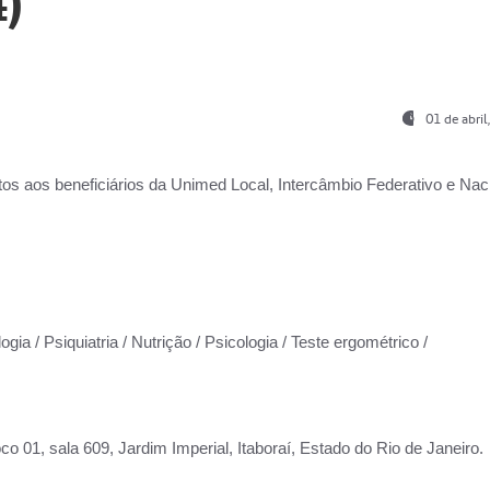
)
01 de abri
os aos beneficiários da
Unimed Local, Intercâmbio Federativo e Naci
gia / Psiquiatria / Nutrição / Psicologia / Teste ergométrico /
co 01, sala 609, Jardim Imperial, Itaboraí, Estado do Rio de Janeiro.