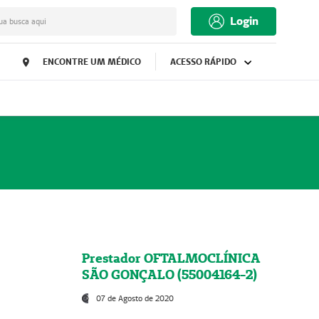
Login
ua busca aqui
ENCONTRE UM MÉDICO
ACESSO RÁPIDO
Prestador OFTALMOCLÍNICA
SÃO GONÇALO (55004164-2)
07 de Agosto de 2020