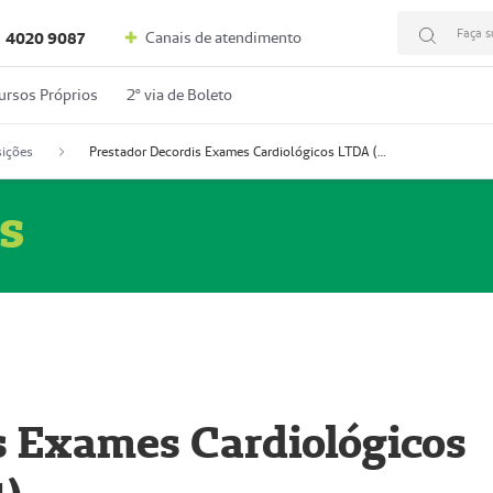
Faça s
Canais de atendimento
4020 9087
ursos Próprios
2º via de Boleto
ições
Prestador Decordis Exames Cardiológicos LTDA (51004347-4)
s
s Exames Cardiológicos