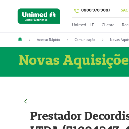
0800 970 9087
SAC
Unimed - LF
Cliente
Rec
Acesso Rápido
Comunicação
Novas Aquis
Novas Aquisiçõe
Prestador Decordi