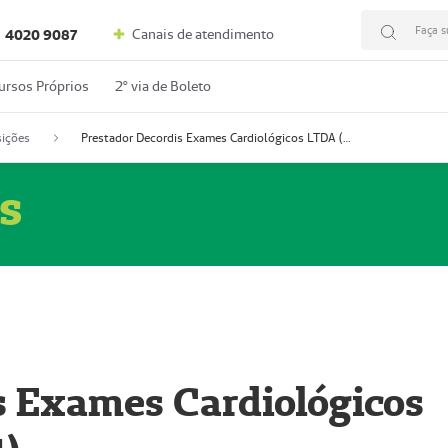
Faça s
Canais de atendimento
4020 9087
ursos Próprios
2º via de Boleto
ições
Prestador Decordis Exames Cardiológicos LTDA (51004347-4)
s
s Exames Cardiológicos