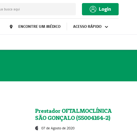
Login
ua busca aqui
ENCONTRE UM MÉDICO
ACESSO RÁPIDO
Prestador OFTALMOCLÍNICA
SÃO GONÇALO (55004164-2)
07 de Agosto de 2020