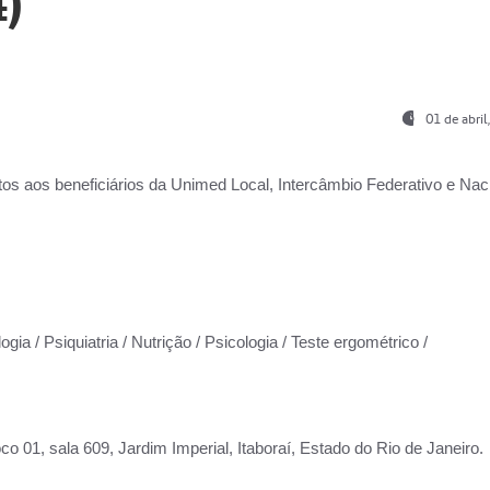
)
01 de abri
os aos beneficiários da
Unimed Local, Intercâmbio Federativo e Naci
gia / Psiquiatria / Nutrição / Psicologia / Teste ergométrico /
co 01, sala 609, Jardim Imperial, Itaboraí, Estado do Rio de Janeiro.