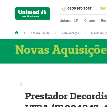
0800 970 9087
SAC
Unimed - LF
Cliente
Rec
Acesso Rápido
Comunicação
Novas Aquis
Novas Aquisiçõe
Prestador Decordi