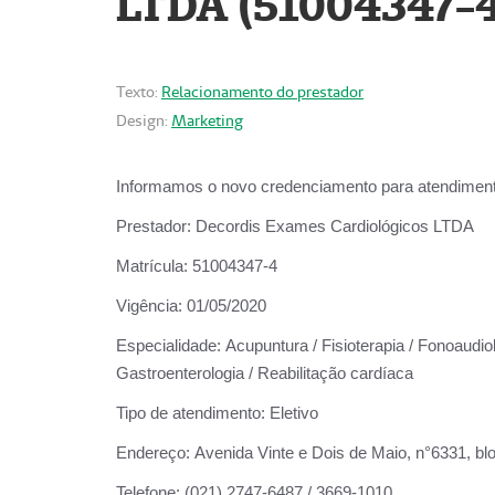
LTDA (51004347-4
Texto:
Relacionamento do prestador
Design:
Marketing
Informamos o novo credenciamento para atendiment
Prestador:
Decordis Exames Cardiológicos LTDA
Matrícula:
51004347-4
Vigência:
01/05/2020
Especialidade:
Acupuntura / Fisioterapia / Fonoaudiolo
Gastroenterologia / Reabilitação cardíaca
Tipo de atendimento:
Eletivo
Endereço:
Avenida Vinte e Dois de Maio, n°6331, blo
Telefone:
(021) 2747-6487 / 3669-1010