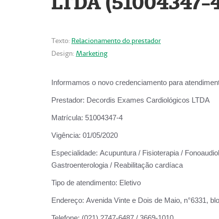
LTDA (51004347-4
Texto:
Relacionamento do prestador
Design:
Marketing
Informamos o novo credenciamento para atendiment
Prestador:
Decordis Exames Cardiológicos LTDA
Matrícula:
51004347-4
Vigência:
01/05/2020
Especialidade:
Acupuntura / Fisioterapia / Fonoaudiolo
Gastroenterologia / Reabilitação cardíaca
Tipo de atendimento:
Eletivo
Endereço:
Avenida Vinte e Dois de Maio, n°6331, blo
Telefone:
(021) 2747-6487 / 3669-1010