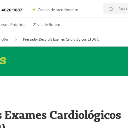
Faça s
Canais de atendimento
4020 9087
ursos Próprios
2º via de Boleto
ições
Prestador Decordis Exames Cardiológicos LTDA (51004347-4)
s
s Exames Cardiológicos