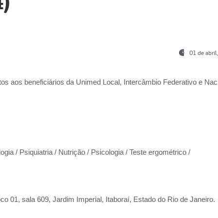
)
01 de abri
os aos beneficiários da
Unimed Local, Intercâmbio Federativo e Naci
gia / Psiquiatria / Nutrição / Psicologia / Teste ergométrico /
co 01, sala 609, Jardim Imperial, Itaboraí, Estado do Rio de Janeiro.