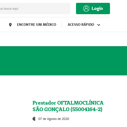
Login
ua busca aqui
ENCONTRE UM MÉDICO
ACESSO RÁPIDO
Prestador OFTALMOCLÍNICA
SÃO GONÇALO (55004164-2)
07 de Agosto de 2020