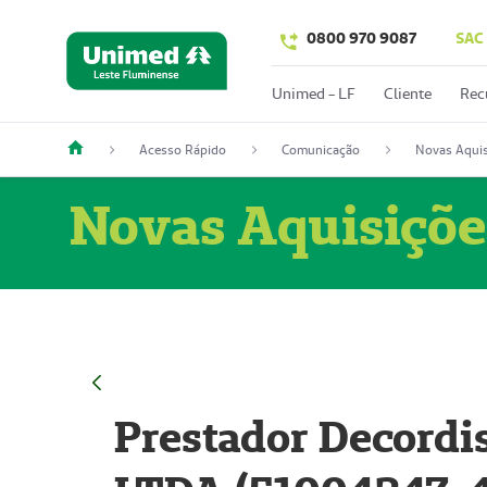
0800 970 9087
SAC
Unimed - LF
Cliente
Rec
Acesso Rápido
Comunicação
Novas Aquis
Novas Aquisiçõe
Prestador Decordi