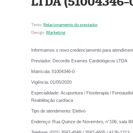
LTDA (51004346-
Texto:
Relacionamento do prestador
Design:
Marketing
Informamos o novo credenciamento para atendiment
Prestador:
Decordis Exames Cardiológicos LTDA
Matrícula:
51004346-0
Vigência:
01/05/2020
Especialidade:
Acupuntura / Fisioterapia / Fonoaudiol
Reabilitação cardíaca
Tipo de atendimento:
Eletivo
Endereço:
Rua Quinze de Novembro, n°106, sala 802,
Telefone:
(021) 3587-4588 / 3587-4605 / 4126-1213