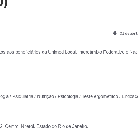
0)
01 de abri
os aos beneficiários da
Unimed Local, Intercâmbio Federativo e Naci
ogia / Psiquiatria / Nutrição / Psicologia / Teste ergométrico / Endosc
 Centro, Niterói, Estado do Rio de Janeiro.