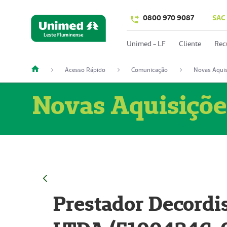
0800 970 9087
SAC
Unimed - LF
Cliente
Rec
Acesso Rápido
Comunicação
Novas Aquis
Novas Aquisiçõe
Prestador Decordi