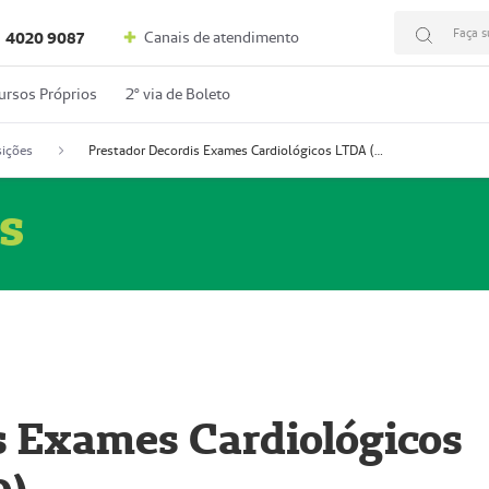
Faça s
Canais de atendimento
4020 9087
ursos Próprios
2º via de Boleto
ições
Prestador Decordis Exames Cardiológicos LTDA (51004346-0)
s
s Exames Cardiológicos