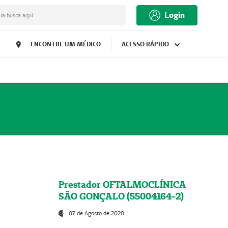
Login
ua busca aqui
ENCONTRE UM MÉDICO
ACESSO RÁPIDO
Prestador OFTALMOCLÍNICA
SÃO GONÇALO (55004164-2)
07 de Agosto de 2020