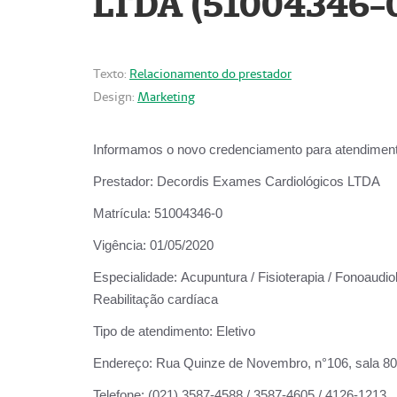
LTDA (51004346-
Texto:
Relacionamento do prestador
Design:
Marketing
Informamos o novo credenciamento para atendiment
Prestador:
Decordis Exames Cardiológicos LTDA
Matrícula:
51004346-0
Vigência:
01/05/2020
Especialidade:
Acupuntura / Fisioterapia / Fonoaudiol
Reabilitação cardíaca
Tipo de atendimento:
Eletivo
Endereço:
Rua Quinze de Novembro, n°106, sala 802,
Telefone:
(021) 3587-4588 / 3587-4605 / 4126-1213