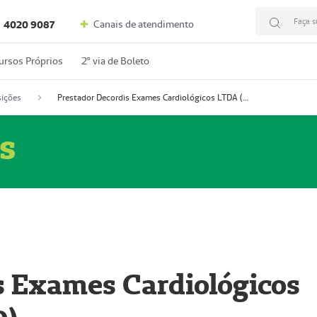
Faça s
Canais de atendimento
4020 9087
ursos Próprios
2º via de Boleto
ições
Prestador Decordis Exames Cardiológicos LTDA (51004346-0)
s
s Exames Cardiológicos