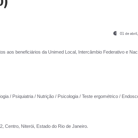
0)
01 de abri
os aos beneficiários da
Unimed Local, Intercâmbio Federativo e Naci
ogia / Psiquiatria / Nutrição / Psicologia / Teste ergométrico / Endosc
 Centro, Niterói, Estado do Rio de Janeiro.