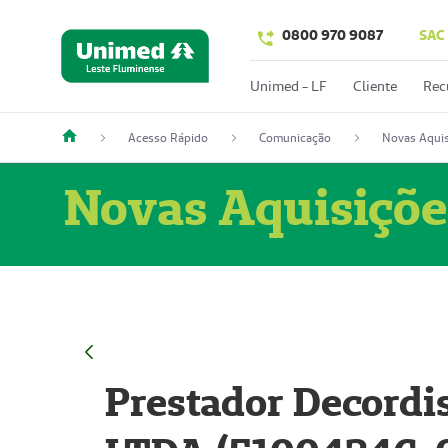
0800 970 9087
SAC
Unimed - LF
Cliente
Rec
Acesso Rápido
Comunicação
Novas Aquis
Novas Aquisiçõe
Prestador Decordi