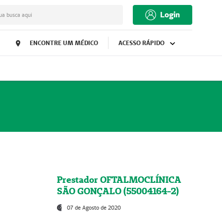
Login
ua busca aqui
ENCONTRE UM MÉDICO
ACESSO RÁPIDO
Prestador OFTALMOCLÍNICA
SÃO GONÇALO (55004164-2)
07 de Agosto de 2020