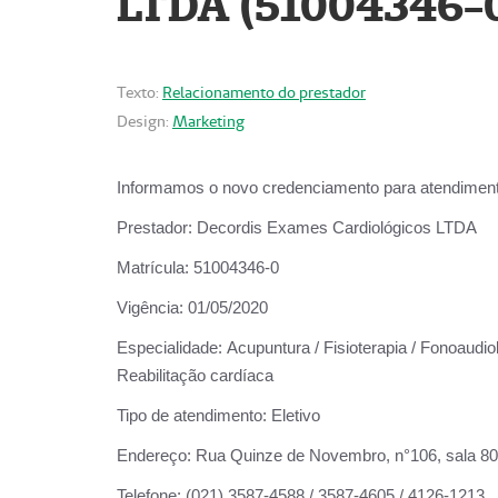
LTDA (51004346-
Texto:
Relacionamento do prestador
Design:
Marketing
Informamos o novo credenciamento para atendiment
Prestador:
Decordis Exames Cardiológicos LTDA
Matrícula:
51004346-0
Vigência:
01/05/2020
Especialidade:
Acupuntura / Fisioterapia / Fonoaudiol
Reabilitação cardíaca
Tipo de atendimento:
Eletivo
Endereço:
Rua Quinze de Novembro, n°106, sala 802,
Telefone:
(021) 3587-4588 / 3587-4605 / 4126-1213