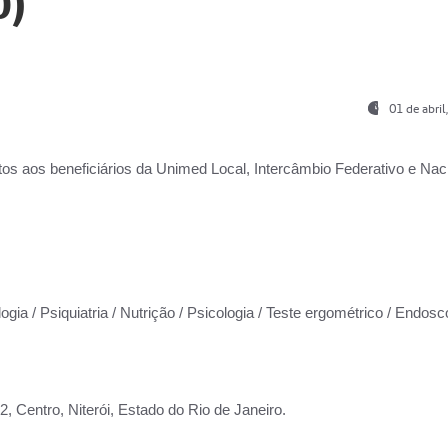
0)
01 de abri
os aos beneficiários da
Unimed Local, Intercâmbio Federativo e Naci
ogia / Psiquiatria / Nutrição / Psicologia / Teste ergométrico / Endosc
 Centro, Niterói, Estado do Rio de Janeiro.