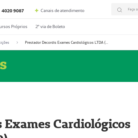
Faça s
Canais de atendimento
4020 9087
ursos Próprios
2º via de Boleto
ições
Prestador Decordis Exames Cardiológicos LTDA (51004346-0)
s
s Exames Cardiológicos