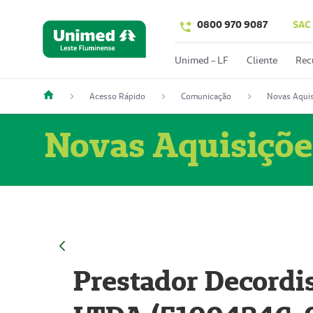
0800 970 9087
SAC
Unimed - LF
Cliente
Rec
Acesso Rápido
Comunicação
Novas Aquis
Novas Aquisiçõe
Prestador Decordi