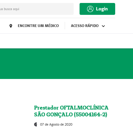
Login
ua busca aqui
ENCONTRE UM MÉDICO
ACESSO RÁPIDO
Prestador OFTALMOCLÍNICA
SÃO GONÇALO (55004164-2)
07 de Agosto de 2020