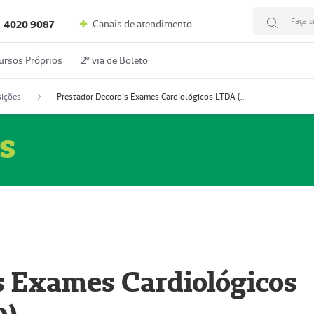
Faça s
Canais de atendimento
4020 9087
ursos Próprios
2º via de Boleto
ições
Prestador Decordis Exames Cardiológicos LTDA (51004346-0)
s
s Exames Cardiológicos