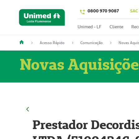
0800 970 9087
SAC
Unimed - LF
Cliente
Rec
Acesso Rápido
Comunicação
Novas Aquis
Novas Aquisiçõe
Prestador Decordi