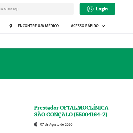
Login
ua busca aqui
ENCONTRE UM MÉDICO
ACESSO RÁPIDO
Prestador OFTALMOCLÍNICA
SÃO GONÇALO (55004164-2)
07 de Agosto de 2020