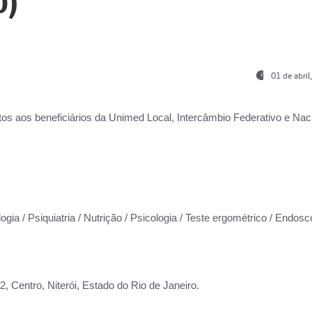
0)
01 de abri
os aos beneficiários da
Unimed Local, Intercâmbio Federativo e Naci
ogia / Psiquiatria / Nutrição / Psicologia / Teste ergométrico / Endosc
 Centro, Niterói, Estado do Rio de Janeiro.