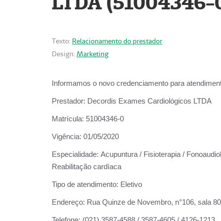
LTDA (51004346-
Texto:
Relacionamento do prestador
Design:
Marketing
Informamos o novo credenciamento para atendiment
Prestador:
Decordis Exames Cardiológicos LTDA
Matrícula:
51004346-0
Vigência:
01/05/2020
Especialidade:
Acupuntura / Fisioterapia / Fonoaudiol
Reabilitação cardíaca
Tipo de atendimento:
Eletivo
Endereço:
Rua Quinze de Novembro, n°106, sala 802,
Telefone:
(021) 3587-4588 / 3587-4605 / 4126-1213