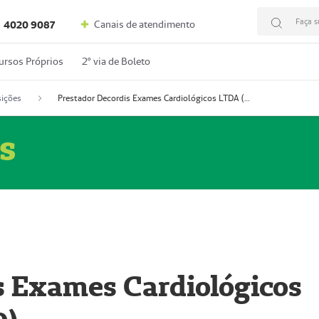
Faça s
Canais de atendimento
4020 9087
ursos Próprios
2º via de Boleto
ições
Prestador Decordis Exames Cardiológicos LTDA (51004346-0)
s
s Exames Cardiológicos