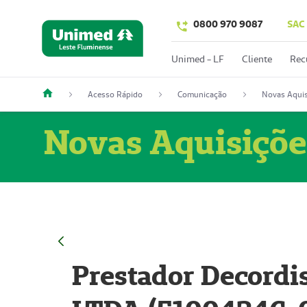
0800 970 9087
SAC
Unimed - LF
Cliente
Rec
Acesso Rápido
Comunicação
Novas Aquis
Novas Aquisiçõe
Prestador Decordi