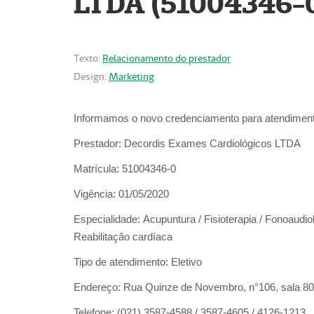
LTDA (51004346-
Texto:
Relacionamento do prestador
Design:
Marketing
Informamos o novo credenciamento para atendiment
Prestador:
Decordis Exames Cardiológicos LTDA
Matrícula:
51004346-0
Vigência:
01/05/2020
Especialidade:
Acupuntura / Fisioterapia / Fonoaudiol
Reabilitação cardíaca
Tipo de atendimento:
Eletivo
Endereço:
Rua Quinze de Novembro, n°106, sala 802,
Telefone:
(021) 3587-4588 / 3587-4605 / 4126-1213