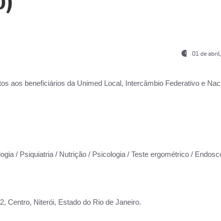
0)
01 de abri
os aos beneficiários da
Unimed Local, Intercâmbio Federativo e Naci
ogia / Psiquiatria / Nutrição / Psicologia / Teste ergométrico / Endosc
 Centro, Niterói, Estado do Rio de Janeiro.