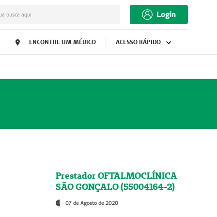
Login
ua busca aqui
ENCONTRE UM MÉDICO
ACESSO RÁPIDO
Prestador OFTALMOCLÍNICA
SÃO GONÇALO (55004164-2)
07 de Agosto de 2020