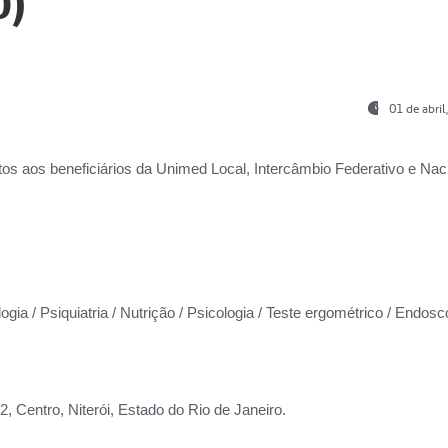
0)
01 de abri
os aos beneficiários da
Unimed Local, Intercâmbio Federativo e Naci
ogia / Psiquiatria / Nutrição / Psicologia / Teste ergométrico / Endosc
 Centro, Niterói, Estado do Rio de Janeiro.