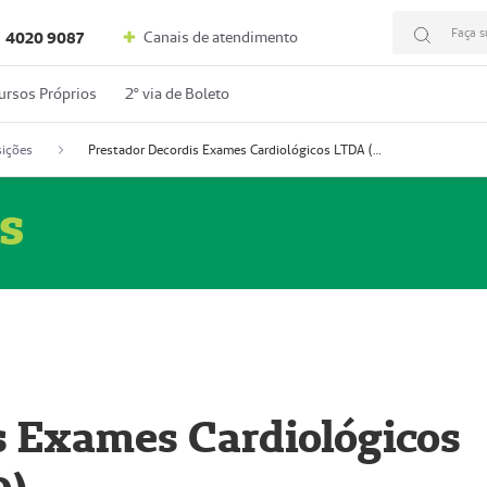
Faça s
Canais de atendimento
4020 9087
ursos Próprios
2º via de Boleto
ições
Prestador Decordis Exames Cardiológicos LTDA (51004346-0)
s
s Exames Cardiológicos