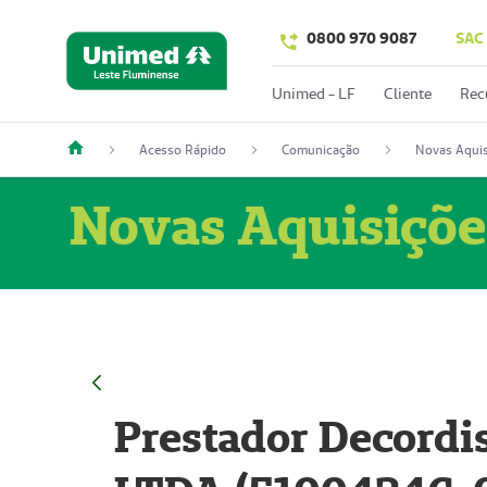
0800 970 9087
SAC
Unimed - LF
Cliente
Rec
Acesso Rápido
Comunicação
Novas Aquis
Novas Aquisiçõe
Prestador Decordi