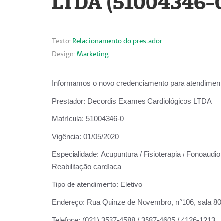
LTDA (51004346-
Texto:
Relacionamento do prestador
Design:
Marketing
Informamos o novo credenciamento para atendiment
Prestador:
Decordis Exames Cardiológicos LTDA
Matrícula:
51004346-0
Vigência:
01/05/2020
Especialidade:
Acupuntura / Fisioterapia / Fonoaudiol
Reabilitação cardíaca
Tipo de atendimento:
Eletivo
Endereço:
Rua Quinze de Novembro, n°106, sala 802,
Telefone:
(021) 3587-4588 / 3587-4605 / 4126-1213