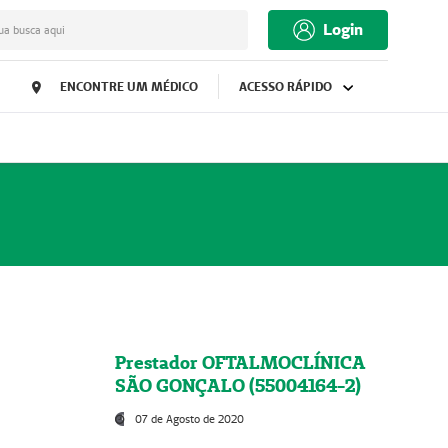
Login
ua busca aqui
ENCONTRE UM MÉDICO
ACESSO RÁPIDO
Prestador OFTALMOCLÍNICA
SÃO GONÇALO (55004164-2)
07 de Agosto de 2020