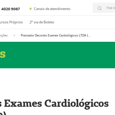
Faça s
Canais de atendimento
4020 9087
ursos Próprios
2º via de Boleto
ições
Prestador Decordis Exames Cardiológicos LTDA (51004346-0)
s
s Exames Cardiológicos