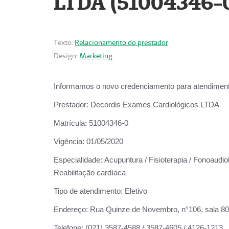
LTDA (51004346-
Texto:
Relacionamento do prestador
Design:
Marketing
Informamos o novo credenciamento para atendiment
Prestador:
Decordis Exames Cardiológicos LTDA
Matrícula:
51004346-0
Vigência:
01/05/2020
Especialidade:
Acupuntura / Fisioterapia / Fonoaudiol
Reabilitação cardíaca
Tipo de atendimento:
Eletivo
Endereço:
Rua Quinze de Novembro, n°106, sala 802,
Telefone:
(021) 3587-4588 / 3587-4605 / 4126-1213