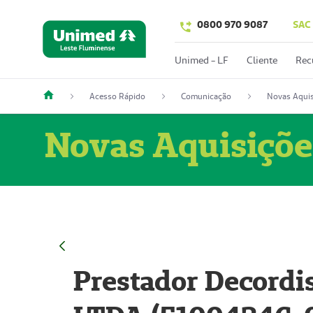
0800 970 9087
SAC
Unimed - LF
Cliente
Rec
Acesso Rápido
Comunicação
Novas Aquis
Novas Aquisiçõe
Prestador Decordi