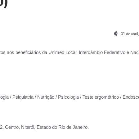
0)
01 de abri
os aos beneficiários da
Unimed Local, Intercâmbio Federativo e Naci
ogia / Psiquiatria / Nutrição / Psicologia / Teste ergométrico / Endosc
 Centro, Niterói, Estado do Rio de Janeiro.