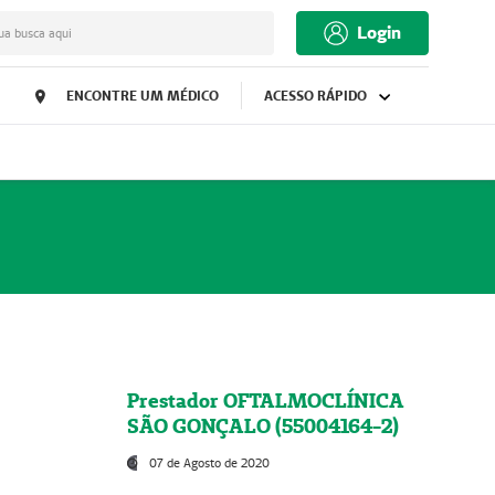
Login
ua busca aqui
ENCONTRE UM MÉDICO
ACESSO RÁPIDO
Prestador OFTALMOCLÍNICA
SÃO GONÇALO (55004164-2)
07 de Agosto de 2020