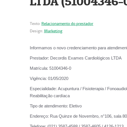
LTDA (51004346-
Texto:
Relacionamento do prestador
Design:
Marketing
Informamos o novo credenciamento para atendiment
Prestador:
Decordis Exames Cardiológicos LTDA
Matrícula:
51004346-0
Vigência:
01/05/2020
Especialidade:
Acupuntura / Fisioterapia / Fonoaudiol
Reabilitação cardíaca
Tipo de atendimento:
Eletivo
Endereço:
Rua Quinze de Novembro, n°106, sala 802,
Telefone:
(021) 3587-4588 / 3587-4605 / 4126-1213