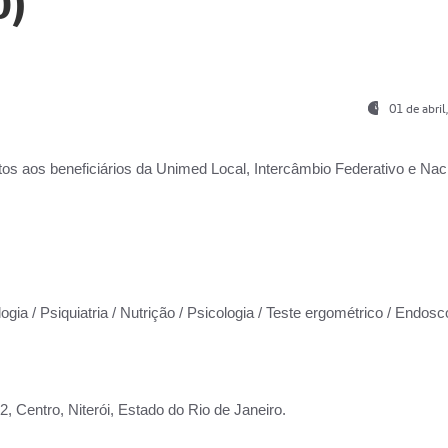
0)
01 de abri
os aos beneficiários da
Unimed Local, Intercâmbio Federativo e Naci
ogia / Psiquiatria / Nutrição / Psicologia / Teste ergométrico / Endosc
 Centro, Niterói, Estado do Rio de Janeiro.