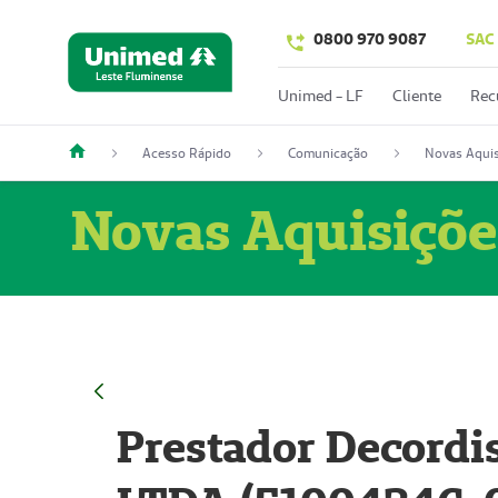
0800 970 9087
SAC
Unimed - LF
Cliente
Rec
Acesso Rápido
Comunicação
Novas Aquis
Novas Aquisiçõe
Prestador Decordi