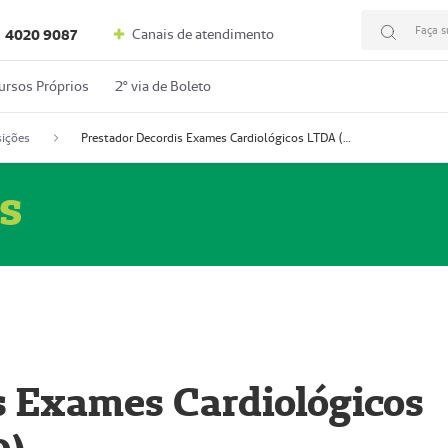
Faça s
Canais de atendimento
4020 9087
ursos Próprios
2º via de Boleto
ições
Prestador Decordis Exames Cardiológicos LTDA (51004346-0)
s
s Exames Cardiológicos