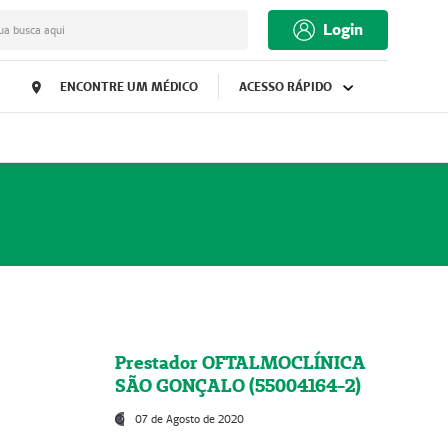
Login
ua busca aqui
ENCONTRE UM MÉDICO
ACESSO RÁPIDO
Prestador OFTALMOCLÍNICA
SÃO GONÇALO (55004164-2)
07 de Agosto de 2020