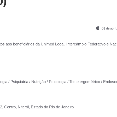
0)
01 de abri
os aos beneficiários da
Unimed Local, Intercâmbio Federativo e Naci
ogia / Psiquiatria / Nutrição / Psicologia / Teste ergométrico / Endosc
 Centro, Niterói, Estado do Rio de Janeiro.