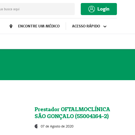
Login
ua busca aqui
ENCONTRE UM MÉDICO
ACESSO RÁPIDO
Prestador OFTALMOCLÍNICA
SÃO GONÇALO (55004164-2)
07 de Agosto de 2020