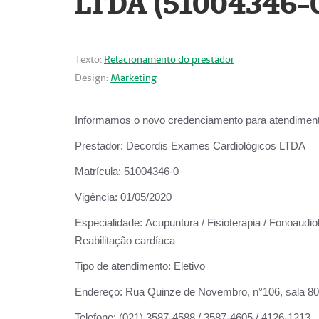
LTDA (51004346-
Texto:
Relacionamento do prestador
Design:
Marketing
Informamos o novo credenciamento para atendiment
Prestador:
Decordis Exames Cardiológicos LTDA
Matrícula:
51004346-0
Vigência:
01/05/2020
Especialidade:
Acupuntura / Fisioterapia / Fonoaudiol
Reabilitação cardíaca
Tipo de atendimento:
Eletivo
Endereço:
Rua Quinze de Novembro, n°106, sala 802,
Telefone:
(021) 3587-4588 / 3587-4605 / 4126-1213