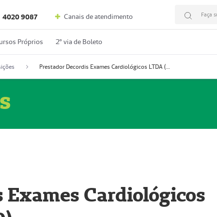
Faça s
Canais de atendimento
4020 9087
ursos Próprios
2º via de Boleto
ições
Prestador Decordis Exames Cardiológicos LTDA (51004346-0)
s
s Exames Cardiológicos