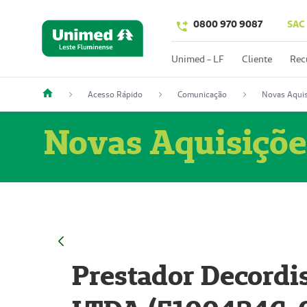
0800 970 9087
SAC
Unimed - LF
Cliente
Rec
Acesso Rápido
Comunicação
Novas Aquis
Novas Aquisiçõe
Prestador Decordi