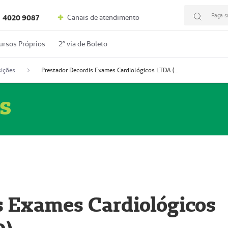
Faça s
Canais de atendimento
4020 9087
ursos Próprios
2º via de Boleto
ições
Prestador Decordis Exames Cardiológicos LTDA (51004346-0)
s
s Exames Cardiológicos