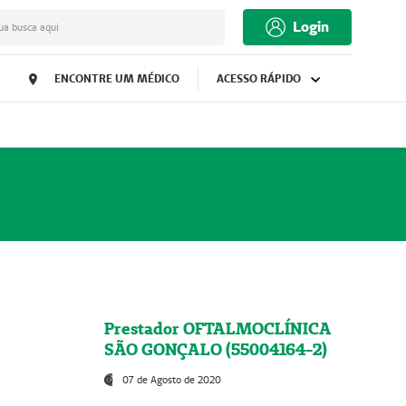
Login
ua busca aqui
ENCONTRE UM MÉDICO
ACESSO RÁPIDO
Prestador OFTALMOCLÍNICA
SÃO GONÇALO (55004164-2)
07 de Agosto de 2020