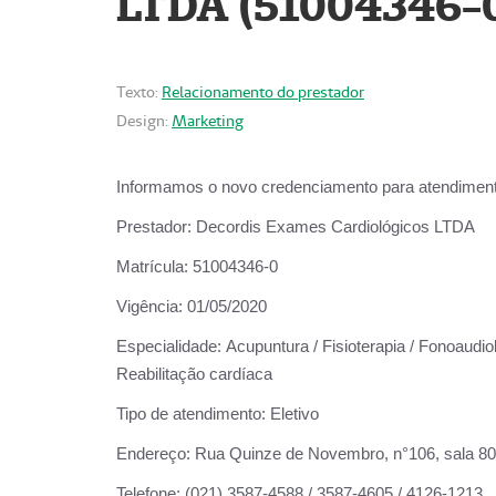
LTDA (51004346-
Texto:
Relacionamento do prestador
Design:
Marketing
Informamos o novo credenciamento para atendiment
Prestador:
Decordis Exames Cardiológicos LTDA
Matrícula:
51004346-0
Vigência:
01/05/2020
Especialidade:
Acupuntura / Fisioterapia / Fonoaudiol
Reabilitação cardíaca
Tipo de atendimento:
Eletivo
Endereço:
Rua Quinze de Novembro, n°106, sala 802,
Telefone:
(021) 3587-4588 / 3587-4605 / 4126-1213