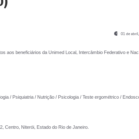
0)
01 de abri
os aos beneficiários da
Unimed Local, Intercâmbio Federativo e Naci
ogia / Psiquiatria / Nutrição / Psicologia / Teste ergométrico / Endosc
 Centro, Niterói, Estado do Rio de Janeiro.