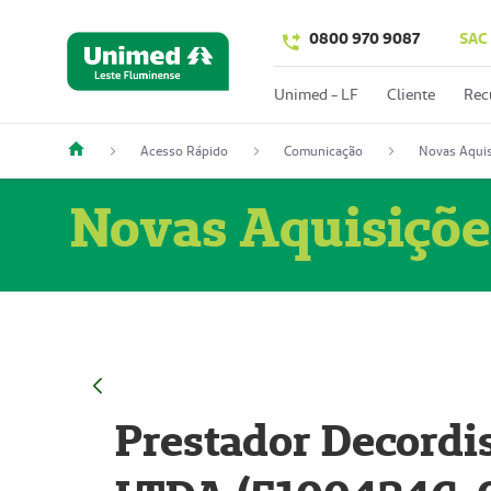
0800 970 9087
SAC
Unimed - LF
Cliente
Rec
Acesso Rápido
Comunicação
Novas Aquis
Novas Aquisiçõe
Prestador Decordi