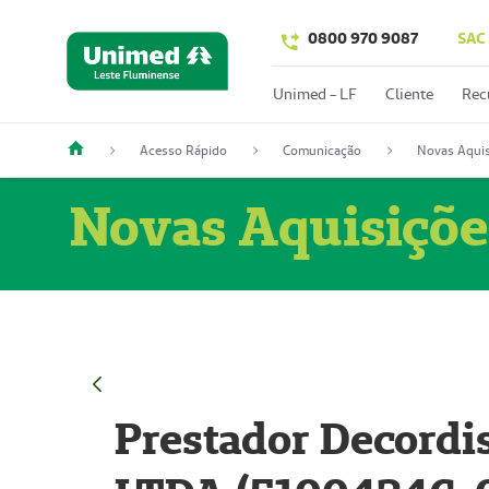
0800 970 9087
SAC
Unimed - LF
Cliente
Rec
Acesso Rápido
Comunicação
Novas Aquis
Novas Aquisiçõe
Prestador Decordi