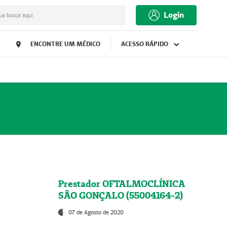
Login
ua busca aqui
ENCONTRE UM MÉDICO
ACESSO RÁPIDO
Prestador OFTALMOCLÍNICA
SÃO GONÇALO (55004164-2)
07 de Agosto de 2020