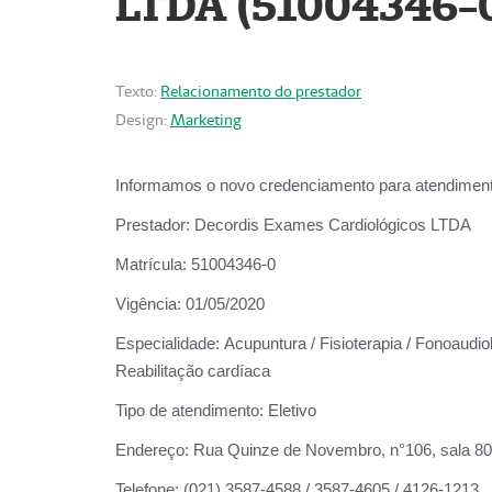
LTDA (51004346-
Texto:
Relacionamento do prestador
Design:
Marketing
Informamos o novo credenciamento para atendiment
Prestador:
Decordis Exames Cardiológicos LTDA
Matrícula:
51004346-0
Vigência:
01/05/2020
Especialidade:
Acupuntura / Fisioterapia / Fonoaudiol
Reabilitação cardíaca
Tipo de atendimento:
Eletivo
Endereço:
Rua Quinze de Novembro, n°106, sala 802,
Telefone:
(021) 3587-4588 / 3587-4605 / 4126-1213