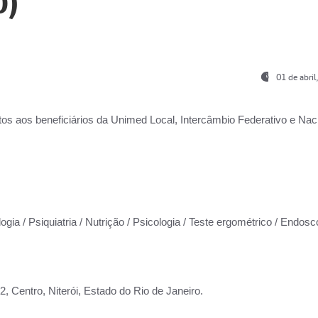
0)
01 de abri
os aos beneficiários da
Unimed Local, Intercâmbio Federativo e Naci
ogia / Psiquiatria / Nutrição / Psicologia / Teste ergométrico / Endosc
 Centro, Niterói, Estado do Rio de Janeiro.