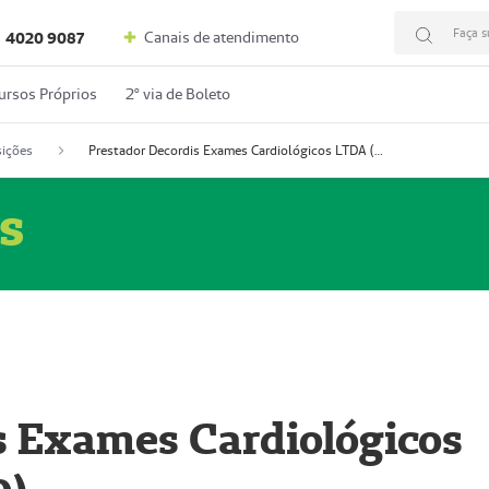
Faça s
Canais de atendimento
4020 9087
ursos Próprios
2º via de Boleto
ições
Prestador Decordis Exames Cardiológicos LTDA (51004346-0)
s
s Exames Cardiológicos