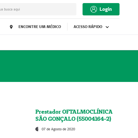
Login
ua busca aqui
ENCONTRE UM MÉDICO
ACESSO RÁPIDO
Prestador OFTALMOCLÍNICA
SÃO GONÇALO (55004164-2)
07 de Agosto de 2020