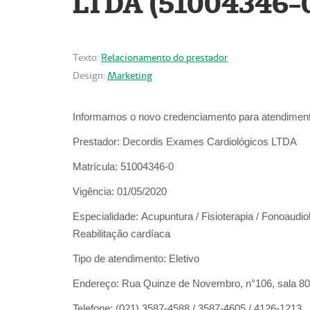
LTDA (51004346-
Texto:
Relacionamento do prestador
Design:
Marketing
Informamos o novo credenciamento para atendiment
Prestador:
Decordis Exames Cardiológicos LTDA
Matrícula:
51004346-0
Vigência:
01/05/2020
Especialidade:
Acupuntura / Fisioterapia / Fonoaudiol
Reabilitação cardíaca
Tipo de atendimento:
Eletivo
Endereço:
Rua Quinze de Novembro, n°106, sala 802,
Telefone:
(021) 3587-4588 / 3587-4605 / 4126-1213