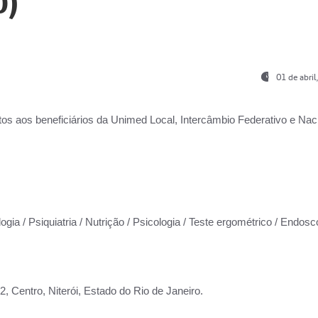
0)
01 de abri
os aos beneficiários da
Unimed Local, Intercâmbio Federativo e Naci
ogia / Psiquiatria / Nutrição / Psicologia / Teste ergométrico / Endosc
 Centro, Niterói, Estado do Rio de Janeiro.