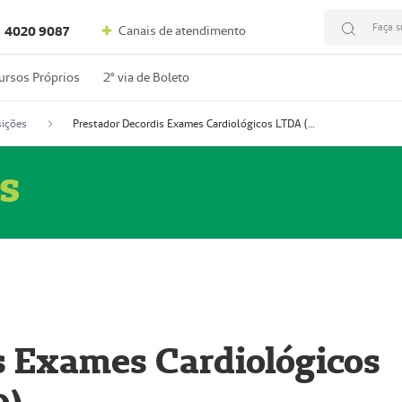
Faça s
Canais de atendimento
4020 9087
ursos Próprios
2º via de Boleto
ições
Prestador Decordis Exames Cardiológicos LTDA (51004346-0)
s
s Exames Cardiológicos