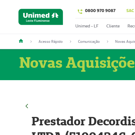
0800 970 9087
SAC
Unimed - LF
Cliente
Rec
Acesso Rápido
Comunicação
Novas Aquis
Novas Aquisiçõe
Prestador Decordi