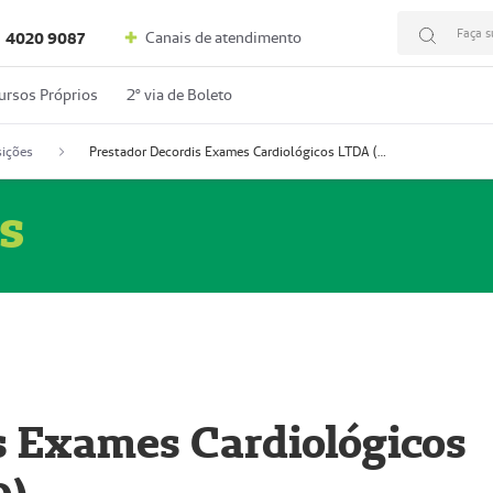
Faça s
Canais de atendimento
4020 9087
ursos Próprios
2º via de Boleto
ições
Prestador Decordis Exames Cardiológicos LTDA (51004346-0)
s
s Exames Cardiológicos