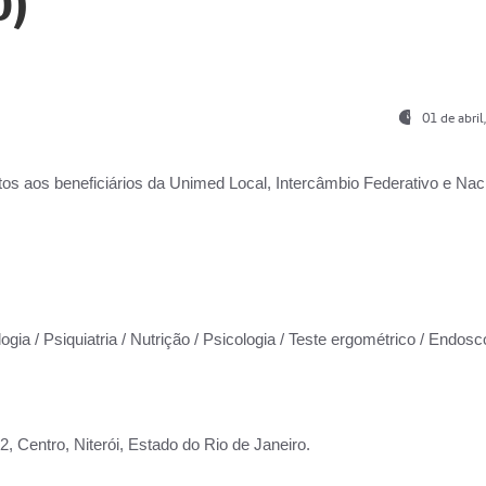
0)
01 de abri
os aos beneficiários da
Unimed Local, Intercâmbio Federativo e Naci
ogia / Psiquiatria / Nutrição / Psicologia / Teste ergométrico / Endosc
 Centro, Niterói, Estado do Rio de Janeiro.