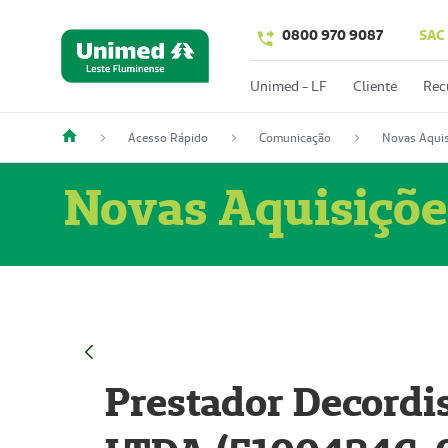
0800 970 9087
SAC
Unimed - LF
Cliente
Rec
Acesso Rápido
Comunicação
Novas Aquis
Novas Aquisiçõe
Prestador Decordi