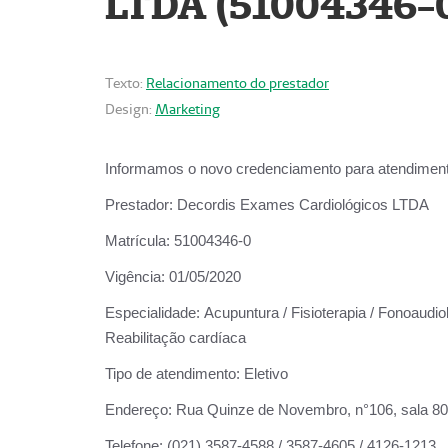
LTDA (51004346-
Texto:
Relacionamento do prestador
Design:
Marketing
Informamos o novo credenciamento para atendiment
Prestador:
Decordis Exames Cardiológicos LTDA
Matrícula:
51004346-0
Vigência:
01/05/2020
Especialidade:
Acupuntura / Fisioterapia / Fonoaudiol
Reabilitação cardíaca
Tipo de atendimento:
Eletivo
Endereço:
Rua Quinze de Novembro, n°106, sala 802,
Telefone:
(021) 3587-4588 / 3587-4605 / 4126-1213