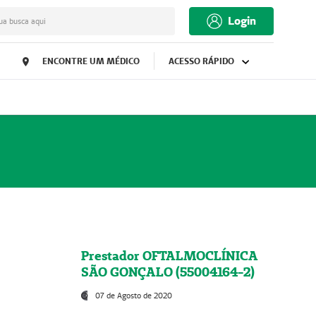
Login
ua busca aqui
ENCONTRE UM MÉDICO
ACESSO RÁPIDO
Prestador OFTALMOCLÍNICA
SÃO GONÇALO (55004164-2)
07 de Agosto de 2020