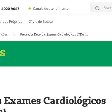
Faça s
Canais de atendimento
4020 9087
ursos Próprios
2º via de Boleto
ições
Prestador Decordis Exames Cardiológicos LTDA (51004346-0)
s
s Exames Cardiológicos