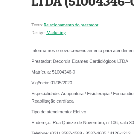
LTDA (51004346-
Texto:
Relacionamento do prestador
Design:
Marketing
Informamos o novo credenciamento para atendiment
Prestador:
Decordis Exames Cardiológicos LTDA
Matrícula:
51004346-0
Vigência:
01/05/2020
Especialidade:
Acupuntura / Fisioterapia / Fonoaudiol
Reabilitação cardíaca
Tipo de atendimento:
Eletivo
Endereço:
Rua Quinze de Novembro, n°106, sala 802,
Telefone:
(021) 3587-4588 / 3587-4605 / 4126-1213