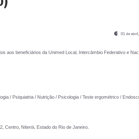
0)
01 de abri
os aos beneficiários da
Unimed Local, Intercâmbio Federativo e Naci
ogia / Psiquiatria / Nutrição / Psicologia / Teste ergométrico / Endosc
 Centro, Niterói, Estado do Rio de Janeiro.