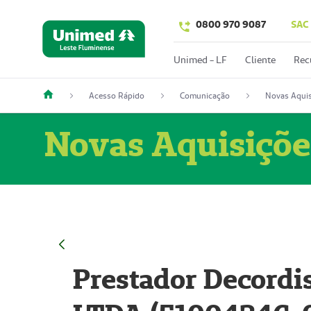
0800 970 9087
SAC
Unimed - LF
Cliente
Rec
Acesso Rápido
Comunicação
Novas Aquis
Novas Aquisiçõe
Prestador Decordi