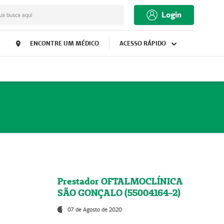
Login
ua busca aqui
ENCONTRE UM MÉDICO
ACESSO RÁPIDO
Prestador OFTALMOCLÍNICA
SÃO GONÇALO (55004164-2)
07 de Agosto de 2020