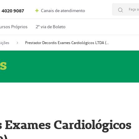
Faça s
Canais de atendimento
4020 9087
ursos Próprios
2º via de Boleto
ições
Prestador Decordis Exames Cardiológicos LTDA (51004346-0)
s
s Exames Cardiológicos