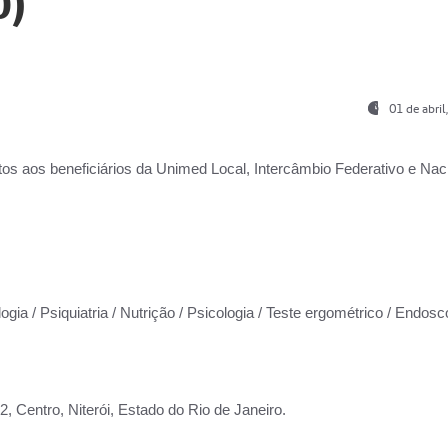
0)
01 de abri
os aos beneficiários da
Unimed Local, Intercâmbio Federativo e Naci
ogia / Psiquiatria / Nutrição / Psicologia / Teste ergométrico / Endosc
 Centro, Niterói, Estado do Rio de Janeiro.