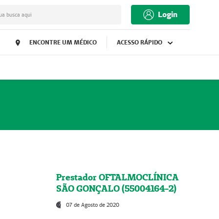
Login
ua busca aqui
ENCONTRE UM MÉDICO
ACESSO RÁPIDO
Prestador OFTALMOCLÍNICA
SÃO GONÇALO (55004164-2)
07 de Agosto de 2020