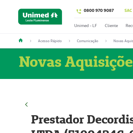
0800 970 9087
SAC
Unimed - LF
Cliente
Rec
Acesso Rápido
Comunicação
Novas Aquis
Novas Aquisiçõe
Prestador Decordi