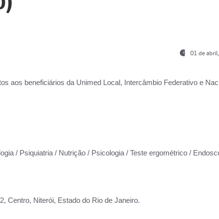
0)
01 de abri
os aos beneficiários da
Unimed Local, Intercâmbio Federativo e Naci
ogia / Psiquiatria / Nutrição / Psicologia / Teste ergométrico / Endosc
 Centro, Niterói, Estado do Rio de Janeiro.