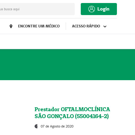
Login
ua busca aqui
ENCONTRE UM MÉDICO
ACESSO RÁPIDO
Prestador OFTALMOCLÍNICA
SÃO GONÇALO (55004164-2)
07 de Agosto de 2020