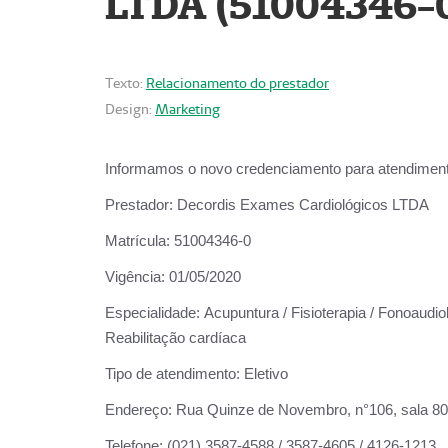
LTDA (51004346-
Texto:
Relacionamento do prestador
Design:
Marketing
Informamos o novo credenciamento para atendiment
Prestador:
Decordis Exames Cardiológicos LTDA
Matrícula:
51004346-0
Vigência:
01/05/2020
Especialidade:
Acupuntura / Fisioterapia / Fonoaudiol
Reabilitação cardíaca
Tipo de atendimento:
Eletivo
Endereço:
Rua Quinze de Novembro, n°106, sala 802,
Telefone:
(021) 3587-4588 / 3587-4605 / 4126-1213