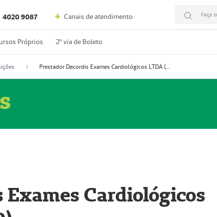
Faça s
Canais de atendimento
4020 9087
ursos Próprios
2º via de Boleto
ições
Prestador Decordis Exames Cardiológicos LTDA (51004346-0)
s
s Exames Cardiológicos