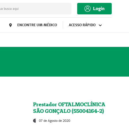
Login
ua busca aqui
ENCONTRE UM MÉDICO
ACESSO RÁPIDO
Prestador OFTALMOCLÍNICA
SÃO GONÇALO (55004164-2)
07 de Agosto de 2020