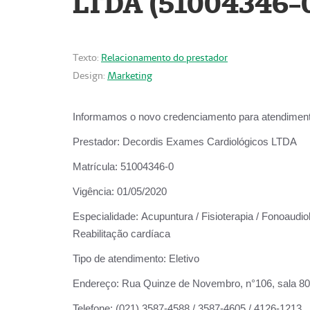
LTDA (51004346-
Texto:
Relacionamento do prestador
Design:
Marketing
Informamos o novo credenciamento para atendiment
Prestador:
Decordis Exames Cardiológicos LTDA
Matrícula:
51004346-0
Vigência:
01/05/2020
Especialidade:
Acupuntura / Fisioterapia / Fonoaudiol
Reabilitação cardíaca
Tipo de atendimento:
Eletivo
Endereço:
Rua Quinze de Novembro, n°106, sala 802,
Telefone:
(021) 3587-4588 / 3587-4605 / 4126-1213