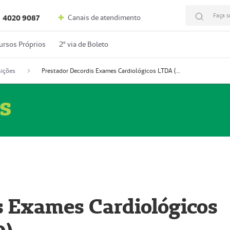
Faça s
Canais de atendimento
4020 9087
ursos Próprios
2º via de Boleto
ições
Prestador Decordis Exames Cardiológicos LTDA (51004346-0)
s
s Exames Cardiológicos