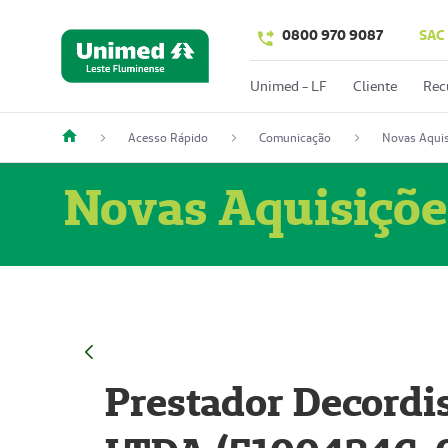
0800 970 9087
SAC
Unimed - LF
Cliente
Rec
Acesso Rápido
Comunicação
Novas Aquis
Novas Aquisiçõe
Prestador Decordi