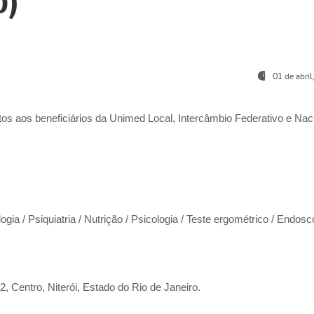
0)
01 de abri
os aos beneficiários da
Unimed Local, Intercâmbio Federativo e Naci
ogia / Psiquiatria / Nutrição / Psicologia / Teste ergométrico / Endosc
 Centro, Niterói, Estado do Rio de Janeiro.