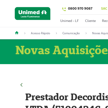
0800 970 9087
SAC
Unimed - LF
Cliente
Rec
Acesso Rápido
Comunicação
Novas Aquis
Novas Aquisiçõe
Prestador Decordi