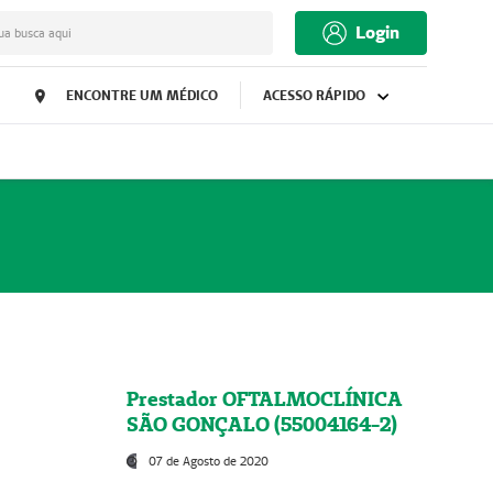
Login
ua busca aqui
ENCONTRE UM MÉDICO
ACESSO RÁPIDO
Prestador OFTALMOCLÍNICA
SÃO GONÇALO (55004164-2)
07 de Agosto de 2020