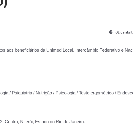
0)
01 de abri
os aos beneficiários da
Unimed Local, Intercâmbio Federativo e Naci
ogia / Psiquiatria / Nutrição / Psicologia / Teste ergométrico / Endosc
 Centro, Niterói, Estado do Rio de Janeiro.