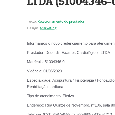
LTDA (51004346-
Texto:
Relacionamento do prestador
Design:
Marketing
Informamos o novo credenciamento para atendiment
Prestador:
Decordis Exames Cardiológicos LTDA
Matrícula:
51004346-0
Vigência:
01/05/2020
Especialidade:
Acupuntura / Fisioterapia / Fonoaudiol
Reabilitação cardíaca
Tipo de atendimento:
Eletivo
Endereço:
Rua Quinze de Novembro, n°106, sala 802,
Telefone:
(021) 3587-4588 / 3587-4605 / 4126-1213