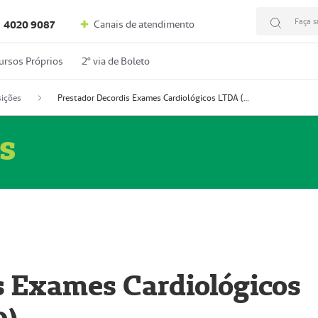
Faça s
Canais de atendimento
4020 9087
ursos Próprios
2º via de Boleto
ições
Prestador Decordis Exames Cardiológicos LTDA (51004346-0)
s
s Exames Cardiológicos